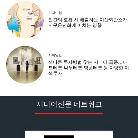
기자수첩
인간의 호흡 시 배출하는 이산화탄소가
지구온난화에 미치는 영향
사회일반
색다른 투자방법 찾는 시니어 급증…아
트테크·나무테크·명품테크 등 다양한 이
색투자
시니어신문 네트워크