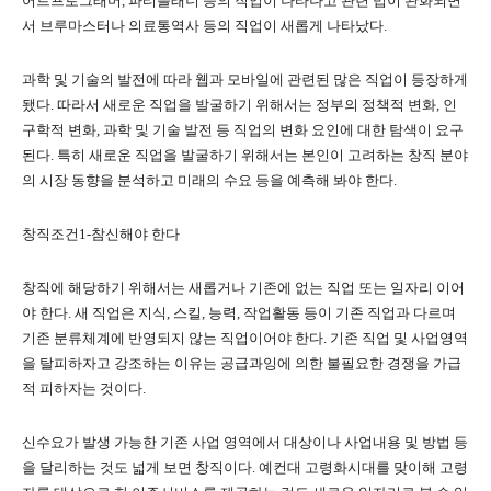
어트프로그래머
,
파티플래너 등의 직업이 나타나고 관련 법이 완화되면
서 브루마스터나 의료통역사 등의 직업이 새롭게 나타났다
.
과학 및 기술의 발전에 따라 웹과 모바일에 관련된 많은 직업이 등장하게
됐다
.
따라서 새로운 직업을 발굴하기 위해서는 정부의 정책적 변화
,
인
구학적 변화
,
과학 및 기술 발전 등 직업의 변화 요인에 대한 탐색이 요구
된다
.
특히 새로운 직업을 발굴하기 위해서는 본인이 고려하는 창직 분야
의 시장 동향을 분석하고 미래의 수요 등을 예측해 봐야 한다
.
창직조건
1-
참신해야 한다
창직에 해당하기 위해서는 새롭거나 기존에 없는 직업 또는 일자리 이어
야 한다
.
새 직업은 지식
,
스킬
,
능력
,
작업활동 등이 기존 직업과 다르며
기존 분류체계에 반영되지 않는 직업이어야 한다
.
기존 직업 및 사업영역
을 탈피하자고 강조하는 이유는 공급과잉에 의한 불필요한 경쟁을 가급
적 피하자는 것이다
.
신수요가 발생 가능한 기존 사업 영역에서 대상이나 사업내용 및 방법 등
을 달리하는 것도 넓게 보면 창직이다
.
예컨대 고령화시대를 맞이해 고령