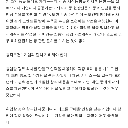
의 조언 등을 토대로 가다듬는다
.
각종 시장동향을 제시한 문헌 등을 살
펴보거나 기업이나 공공기관의 재직자 등 현장전문가 등과 면담을 통해
현장 수요를 확인할 수 있다
.
또한 각종 아이디어 공모전에 참여해 심사
위원 평가 코멘트를 받아 부족한 부분을 보완하는 작업을 수행한다
.
이
과정에서 필요한 창직 자금을 확보할 수 있다
.
직업을 최종 정리하고 창
직계획서를 작성한다
.
이것은 일종의 창업 사업계획서와 같다
.
필요한 경
우 특허출원하는 등 관련 절차를 거치는 것이 좋다
.
창직조건
4-
기업과 달리 가벼워야 한다
창업할 경우 회사를 만들고 인력을 채용하며 각종 특허 등을 내기도 한
다
.
또한 홍보 및 마케팅을 통해 사업체나 제품
,
서비스 등을 알린다
.
프리
랜서의 경우 본인이 개발한 창직 내용을 토대로 기업
,
개인 등에게 서비
스를 제공한다
.
이 경우 아이템을 알리고 수요처를 발굴하는 것이 매우
중요하다
.
취업할 경우 창직한 제품이나 서비스를 구매할 관심을 갖는 기업이나 본
인이 갖춘 역량에 관심이 있는 기업을 찾아 알리는 과정이 매우 중요하
다
.