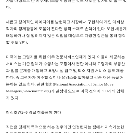
자를 대상으로 한 이주서비스를 제공하는 것도 새로운 일자리로 볼 수 있
다
.
새롭고 창의적인 아이디어를 발현하고 시장에서 구현하여 개인 예비창
직자의 경제활동에 도움이 된다면 창직 소재로 손색이 없다
.
또한 새롭게
태동하거나 잘 알려지지 않은 직업을 대상으로 다양한 접근을 통해 창직
할 수도 있다
.
미국에는 고령자를 위한 이주 전문서비스업체가 있다
.
이들이 제공하는
서비스는 기존 업체가 수행하는 포장이사 뿐만 아니라 고령자의 부동산
과 법률 문제를 대행하고 요양시설 입주 및 퇴소 지원 서비스 등도 제공
한다
.
즉 고령자가 이주할 집이나 요양소를 알아보고 각종 재산 등을 처
분하는 일도 한다
.
관련 협회
(National Association of Senior Move
Managers, www.nasmm.org)
가 결성돼 있으며 미국 전역에
500
개의 업체
가 있다
.
창직조건
2-
수익을 창출해야 한다
직업은 경제적 목적으로 하는 경우에만 인정된다는 점에서 지속가능한