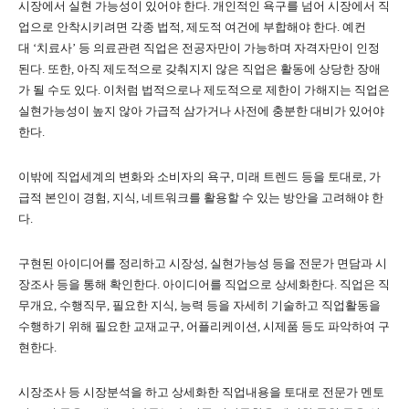
시장에서 실현 가능성이 있어야 한다
.
개인적인 욕구를 넘어 시장에서 직
업으로 안착시키려면 각종 법적
,
제도적 여건에 부합해야 한다
.
예컨
대
‘
치료사
’
등 의료관련 직업은 전공자만이 가능하며 자격자만이 인정
된다
.
또한
,
아직 제도적으로 갖춰지지 않은 직업은 활동에 상당한 장애
가 될 수도 있다
.
이처럼 법적으로나 제도적으로 제한이 가해지는 직업은
실현가능성이 높지 않아 가급적 삼가거나 사전에 충분한 대비가 있어야
한다
.
이밖에 직업세계의 변화와 소비자의 욕구
,
미래 트렌드 등을 토대로
,
가
급적 본인이 경험
,
지식
,
네트워크를 활용할 수 있는 방안을 고려해야 한
다
.
구현된 아이디어를 정리하고 시장성
,
실현가능성 등을 전문가 면담과 시
장조사 등을 통해 확인한다
.
아이디어를 직업으로 상세화한다
.
직업은 직
무개요
,
수행직무
,
필요한 지식
,
능력 등을 자세히 기술하고 직업활동을
수행하기 위해 필요한 교재교구
,
어플리케이션
,
시제품 등도 파악하여 구
현한다
.
시장조사 등 시장분석을 하고 상세화한 직업내용을 토대로 전문가 멘토