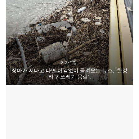
기자수첩
장마가 지나고 나면 어김없이 들려오는 뉴스, ‘한강
하구 쓰레기 몸살’.