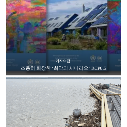
기자수첩
조용히 퇴장한 ‘최악의 시나리오’ RCP8.5