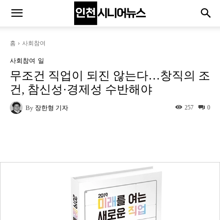
홈
사회참여
사회참여
일
무조건 직업이 되진 않는다…창직의 조
건, 참신성·경제성 수반해야
By
장한형 기자
257
0
Naver
Facebook
Twitter
L