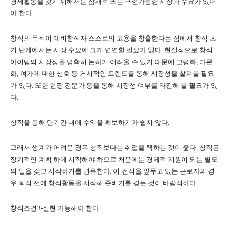
경제활동을 갖기 위해서는 잠재적 또는 구현가능한 시장과 수요가 있어
야 한다
.
창직의 목적이 예비창직자 스스로의 고용을 창출한다는 점에서 창직 초
기 단계에서는 시장 수요에 크게 연연할 필요가 없다
.
현실적으로 창직
아이템의 시장성을 명확히 논하기 어려울 수 있기 때문에 고령화
,
다문
화
,
여가에 대한 선호 등 거시적인 트렌드를 통해 시장성을 살펴볼 필요
가 있다
.
또한 현장 전문가 등을 통해 시장성 여부를 타진해 볼 필요가 있
다
.
창직을 통해 단기간 내에 수익을 확보하기가 쉽지 않다
.
그래서 생계가 어려운 경우 창직보다는 취업을 택하는 것이 좋다
.
창직은
장기적인 계획 하에 시작해야 하므로 처음에는 경제적 지원이 되는 별도
의 일을 갖고 시작하기를 권유한다
.
이
·
전직을 앞두고 있는 근로자의 경
우 퇴직 전에 창직활동을 시작해 준비기를 갖는 것이 바람직하다
.
창직조건
3-
실현 가능해야 한다