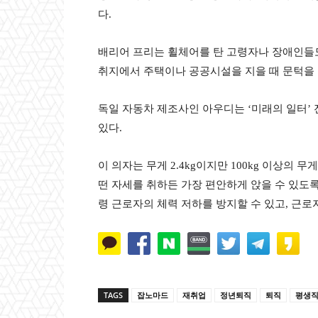
다
.
배리어 프리는 휠체어를 탄 고령자나 장애인들
취지에서 주택이나 공공시설을 지을 때 문턱을
독일 자동차 제조사인 아우디는
‘
미래의 일터
’
있다
.
이 의자는 무게
2.4kg
이지만
100kg
이상의 무게
떤 자세를 취하든 가장 편안하게 앉을 수 있도
령 근로자의 체력 저하를 방지할 수 있고
,
근로자
TAGS
잡노마드
재취업
정년퇴직
퇴직
평생