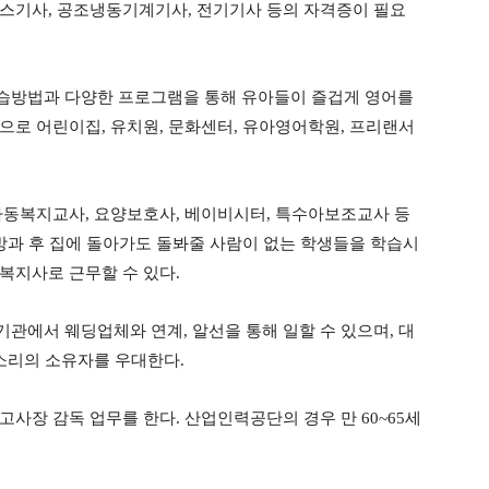
스기사
,
공조냉동기계기사
,
전기기사 등의 자격증이 필요
습방법과 다양한 프로그램을 통해 유아들이 즐겁게 영어를
력으로 어린이집
,
유치원
,
문화센터
,
유아영어학원
,
프리랜서
아동복지교사
,
요양보호사
,
베이비시터
,
특수아보조교사 등
방과 후 집에 돌아가도 돌봐줄 사람이 없는 학생들을 학습시
복지사로 근무할 수 있다
.
 기관에서 웨딩업체와 연계
,
알선을 통해 일할 수 있으며
,
대
소리의 소유자를 우대한다
.
고사장 감독 업무를 한다
.
산업인력공단의 경우 만
60~65
세