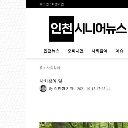
로그인 / 회원가입
인
천
시
니
어
뉴
인천뉴스
오피니언
사회참여
이슈
스
홈
사회참여
사회참여
일
By
장한형 기자
2021-10-15 17:25:44
Naver
Facebook
Tw