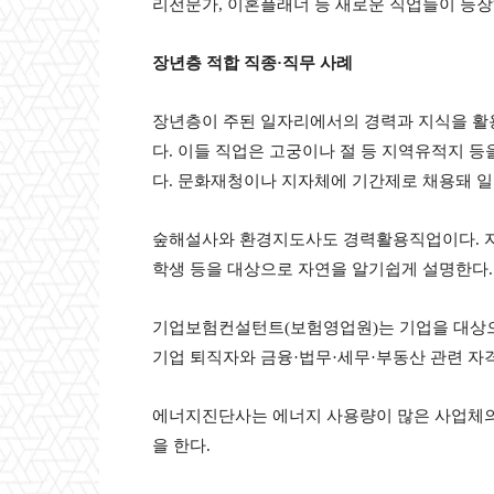
리전문가
,
이혼플래너 등 새로운 직업들이 등장
장년층 적합 직종
·
직무 사례
장년층이 주된 일자리에서의 경력과 지식을 활
다
.
이들 직업은 고궁이나 절 등 지역유적지 등
다
.
문화재청이나 지자체에 기간제로 채용돼 일
숲해설사와 환경지도사도 경력활용직업이다
.
학생 등을 대상으로 자연을 알기쉽게 설명한다
기업보험컨설턴트
(
보험영업원
)
는 기업을 대상
기업 퇴직자와 금융
·
법무
·
세무
·
부동산 관련 자
에너지진단사는 에너지 사용량이 많은 사업체
을 한다
.