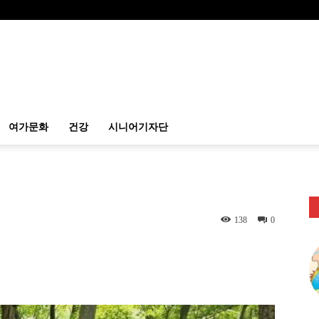
여가문화
건강
시니어기자단
138
0
itter
Linkedin
출력