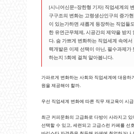
[시니어신문=장한형 기자] 직업세계의 
구구조의 변화는 고령생산인구의 증가현
이 있는가하면 새롭게 등장하는 직업들
한 유연근무체제
,
시공간의 제약을 받지 
다
.
숨 가쁘게 변화하는 직업세계 속에서
력개발은 이제 선택이 아닌
,
필수과제가 
하는지
5
회에 걸쳐 알아봅니다
.
가파르게 변화하는 사회와 직업세계에 대응하기
원을 제공해야 할까
.
우선 직업세계 변화에 따른 직무 재교육이 시
최근 커피문화의 고급화로 다방이 사라지고 있
선택할 수 있고
,
세련되고 고급스런 카페를 선
바리스타 자격증을 취득해 카페에 취업하거나