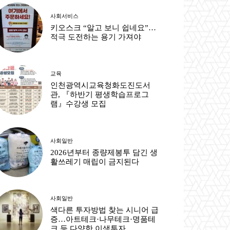
사회서비스
키오스크 “알고 보니 쉽네요”…
적극 도전하는 용기 가져야
교육
인천광역시교육청화도진도서
관, 『하반기 평생학습프로그
램』수강생 모집
사회일반
2026년부터 종량제봉투 담긴 생
활쓰레기 매립이 금지된다
사회일반
색다른 투자방법 찾는 시니어 급
증…아트테크·나무테크·명품테
크 등 다양한 이색투자