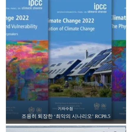
기자수첩
조용히 퇴장한 ‘최악의 시나리오’ RCP8.5