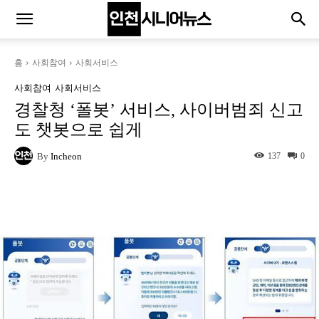
홈
사회참여
사회서비스
사회참여
사회서비스
경찰청 ‘폴봇’ 서비스, 사이버범죄 신고
도 챗봇으로 쉽게
By
Incheon
137
0
Naver
Facebook
Twitter
L