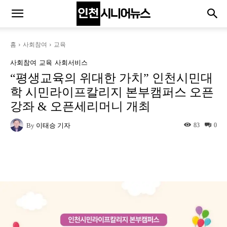
홈
사회참여
교육
사회참여
교육
사회서비스
“평생교육의 위대한 가치” 인천시민대
학 시민라이프칼리지 본부캠퍼스 오픈
강좌 & 오픈세리머니 개최
By
이태승 기자
83
0
Naver
Facebook
Twitter
L