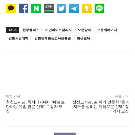
TAGS
본부캠퍼스
시민라이프칼리지
오픈강좌
오픈세러머니
인천시민대학
인천인재평생교육진흥원
평생교육
Naver
Facebook
Twitter
L
이전 기사
다음 기사
청천도서관, 독서아카데미 ‘예술로
삼산도서관, 길 위의 인문학 ‘몸과
만나는 유럽 인문 산책’ 수강자 모
지구를 살리는 지혜로운 선택’ 참
집
가자 모집