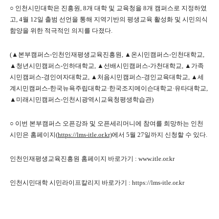
○ 인천시민대학은 진흥원, 8개 대학 및 교육청을 8개 캠퍼스로 지정하였
고, 4월 12일 출범 선언을 통해 지역기반의 평생교육 활성화 및 시민의식
함양을 위한 적극적인 의지를 다졌다.
(▲본부캠퍼스-인천인재평생교육진흥원, ▲온시민캠퍼스-인천대학교,
▲청년시민캠퍼스-인하대학교, ▲선배시민캠퍼스-가천대학교, ▲가족
시민캠퍼스-경인여자대학교, ▲처음시민캠퍼스-경인교육대학교, ▲세
계시민캠퍼스-한국뉴욕주립대학교·한국조지메이슨대학교·유타대학교,
▲미래시민캠퍼스-인천시광역시교육청평생학습관)
○ 이번 본부캠퍼스 오픈강좌 및 오픈세리머니에 참여를 희망하는 인천
시민은 홈페이지(
https://lms-itle.or.kr)
에서 5월 27일까지 신청할 수 있다.
인천인재평생교육진흥원 홈페이지 바로가기 : www.itle.or.kr
인천시민대학 시민라이프칼리지 바로가기 : https://lms-itle.or.kr