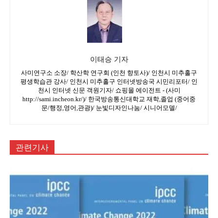
이태승 기자
사미연구소 소장/ 학산학 연구회 (인천 향토사)/ 인천시 미추홀구
평생학습관 강사/ 인천시 미추홀구 인터넷방송국 시민리포터/ 인
천시 인터넷 신문 객원기자/ 쇼핑몰 에이전트 - (사미
http://sami.incheon.kr/)/ 한국방송통신대학교 재학,졸업 (중어중
문/행정,영어,관광)/ 눈빛디자인나눔/ 시니어모델/
관련기사