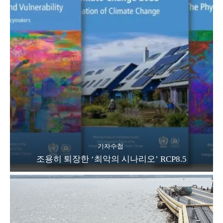
기자수첩
조용히 퇴장한 ‘최악의 시나리오’ RCP8.5