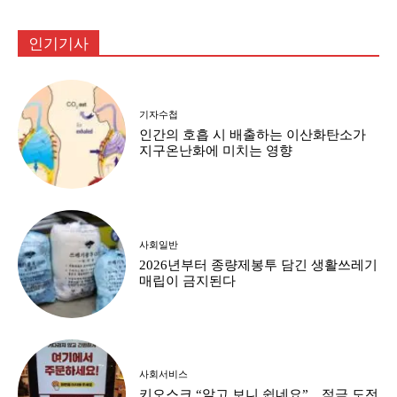
인기기사
기자수첩
인간의 호흡 시 배출하는 이산화탄소가
지구온난화에 미치는 영향
사회일반
2026년부터 종량제봉투 담긴 생활쓰레기
매립이 금지된다
사회서비스
키오스크 “알고 보니 쉽네요”…적극 도전