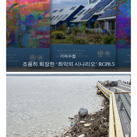
기자수첩
조용히 퇴장한 ‘최악의 시나리오’ RCP8.5