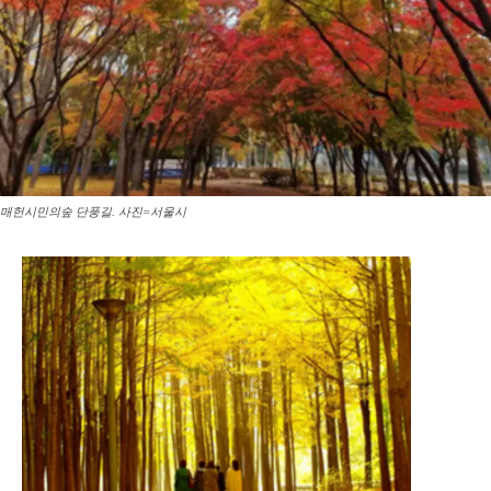
매헌시민의숲 단풍길. 사진=서울시