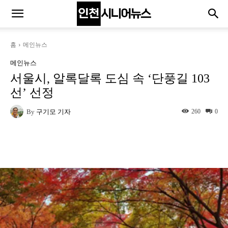
홈
메인뉴스
메인뉴스
서울시, 알록달록 도심 속 ‘단풍길 103
선’ 선정
By
구기모 기자
260
0
Naver
Facebook
Twitter
L