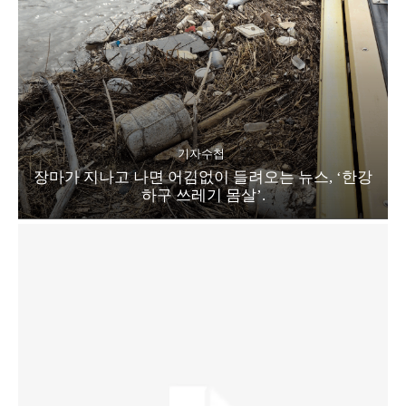
기자수첩
장마가 지나고 나면 어김없이 들려오는 뉴스, ‘한강
하구 쓰레기 몸살’.