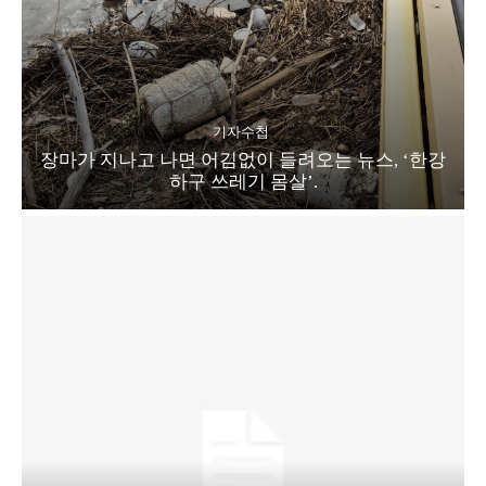
기자수첩
장마가 지나고 나면 어김없이 들려오는 뉴스, ‘한강
하구 쓰레기 몸살’.