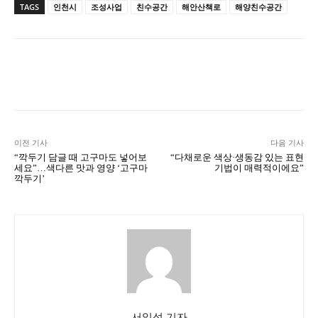
TAGS
인천시
조성사업
친수공간
해안산책로
해양친수공간
Naver
Facebook
Twitter
L
이전 기사
다음 기사
“깍두기 담글 때 고구마도 넣어보
“다채로운 색상·생동감 있는 표현
세요”…색다른 맛과 영양 ‘고구마
기법이 매력적이에요”
깍두기’
서일석 기자