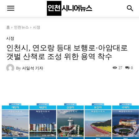
홈
인천뉴스
시정
시정
인천시, 연오랑 등대 보행로·아암대로
갯벌 산책로 조성 위한 용역 착수
By
서일석 기자
27
0
Naver
Facebook
Twitter
L