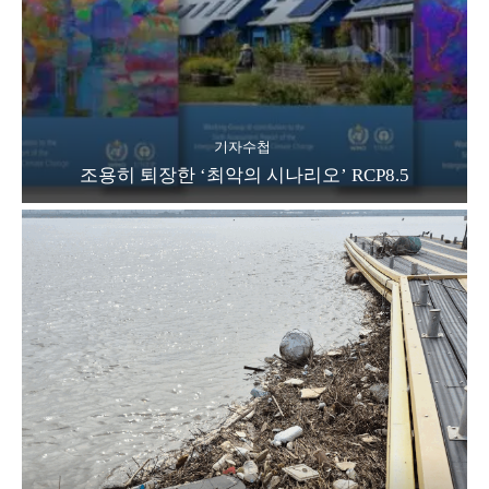
기자수첩
조용히 퇴장한 ‘최악의 시나리오’ RCP8.5