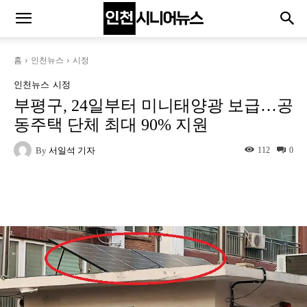
홈
인천뉴스
시정
인천뉴스
시정
부평구, 24일부터 미니태양광 보급…공
동주택 단체 최대 90% 지원
By
서일석 기자
112
0
Naver
Facebook
Twitter
L