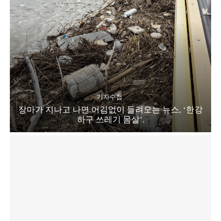
기자수첩
장마가 지나고 나면 어김없이 들려오는 뉴스, ‘한강
하구 쓰레기 몸살’.