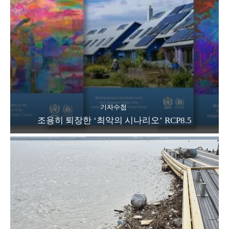
기자수첩
조용히 퇴장한 ‘최악의 시나리오’ RCP8.5