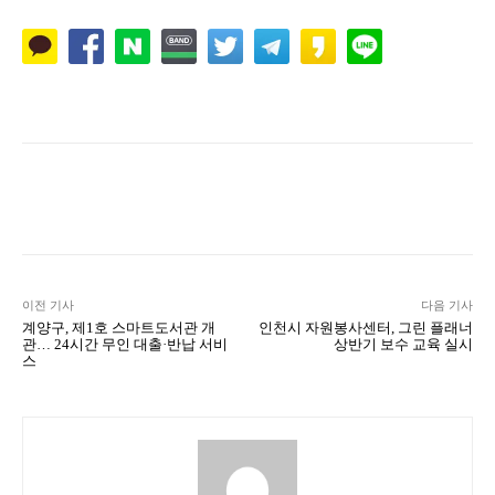
Naver
Facebook
Twitter
L
이전 기사
다음 기사
계양구, 제1호 스마트도서관 개
인천시 자원봉사센터, 그린 플래너
관… 24시간 무인 대출·반납 서비
상반기 보수 교육 실시
스