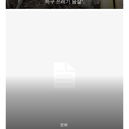
하구 쓰레기 몸살’.
문화