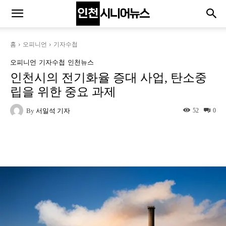
홈
오피니언
기자수첩
오피니언
기자수첩
인천뉴스
인천시의 전기화율 증대 사업, 탄소중
립을 위한 중요 과제
By
서일석 기자
52
0
Naver
Facebook
Twitter
L