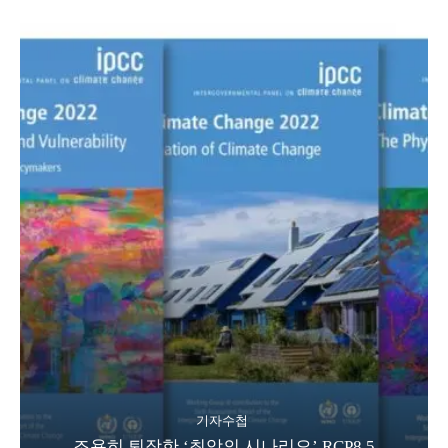
기자수첩
조용히 퇴장한 ‘최악의 시나리오’ RCP8.5