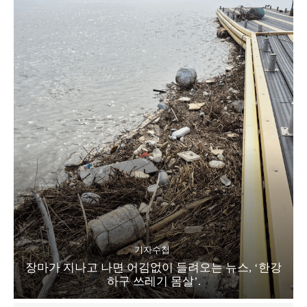
기자수첩
장마가 지나고 나면 어김없이 들려오는 뉴스, ‘한강
하구 쓰레기 몸살’.