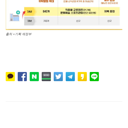
출처 =기획 재정부
Naver
Facebook
Twitter
L