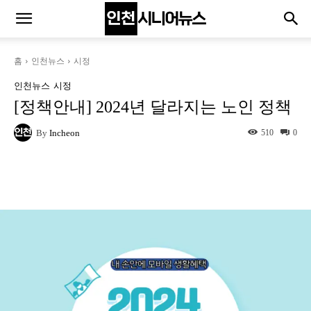
홈
인천뉴스
시정
인천뉴스
시정
[정책안내] 2024년 달라지는 노인 정책
By
Incheon
510
0
Naver
Facebook
Twitter
L