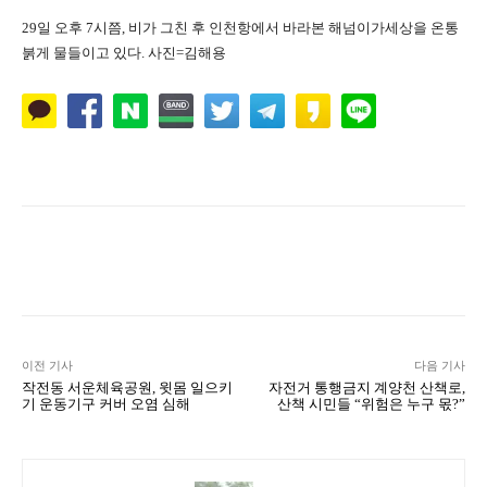
29일 오후 7시쯤, 비가 그친 후 인천항에서 바라본 해넘이가세상을 온통
붉게 물들이고 있다. 사진=김해용
Naver
Facebook
Twitter
L
이전 기사
다음 기사
작전동 서운체육공원, 윗몸 일으키
자전거 통행금지 계양천 산책로,
기 운동기구 커버 오염 심해
산책 시민들 “위험은 누구 몫?”