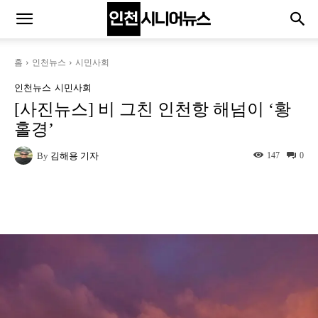
홈
인천뉴스
시민사회
인천뉴스
시민사회
[사진뉴스] 비 그친 인천항 해넘이 ‘황
홀경’
By
김해용 기자
147
0
Naver
Facebook
Twitter
L