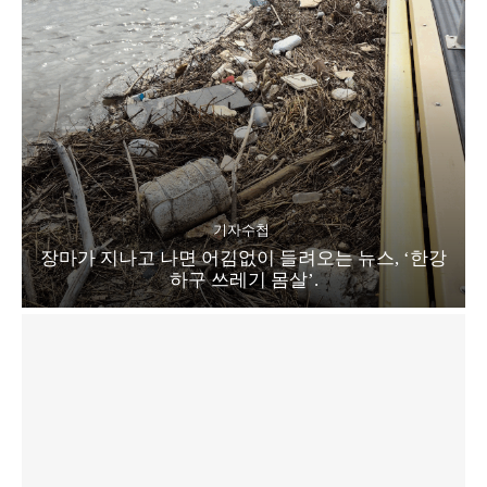
기자수첩
장마가 지나고 나면 어김없이 들려오는 뉴스, ‘한강
하구 쓰레기 몸살’.