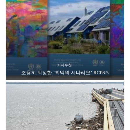
기자수첩
조용히 퇴장한 ‘최악의 시나리오’ RCP8.5