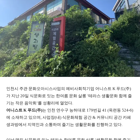
인천시 주관 문화오아시스사업의 예비사회적기업 어니스트 K 푸드(주)
가 지난 20일 식문화로 잇는 한여름 문화 살롱 ‘테라스 생활문화 함께 즐
기는 작은 음악회‘를 성황리에 열었다.
어니스트
K
푸드
(
주
)
는 인천 연수구 능허대로 179번길 41 (옥련동 524-6)
에 소재하고 있으며, 사업장(내) 식문화체험 공간 & 커뮤니티 공간 카페
생과방에서 지역인과 소통하며 즐기는 생활문화를 진행하고 있다.
이날 열린 식문화로 잇는 테라스 한여름 문화 살롱 ‘생활문화 함께 즐기