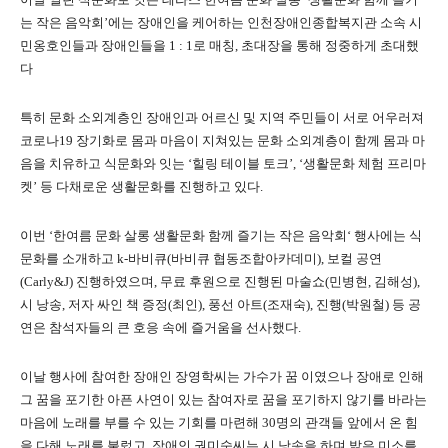
는 작은 음악회’에는 장애인을 케어하는 인천장애인종합복지관 소속 시
민옹호인들과 장애인들을 1 : 1로 매칭, 초대장을 통해 정중하게 초대했
다
특히 문화 소외계층인 장애인과 어르신 및 지역 주민들이 서로 어우러져
코로나19 장기화로 몸과 마음이 지쳐있는 문화 소외계층이 함께 몸과 마
음을 치유하고 식문화와 잇는 ‘힐링 테이블 토크’, ‘생활문화 체험 프리마
켓’ 등 다채로운 생활문화를 진행하고 있다.
이번 ‘한여름 문화 살롱 생활문화 함께 즐기는 작은 음악회‘ 행사에는 식
문화를 소개하고 k-바비큐(바비큐 협동조합아카데미), 보컬 공연
(Carly&J) 진행하였으며, 무료 후원으로 진행된 마술쇼(민병현, 김해성),
시 낭송, 저자 싸인 책 증정(최인), 풍선 아트(조재숙), 진행(박원철) 등 공
연은 참석자들의 큰 호응 속에 즐거움을 선사했다.
이날 행사에 참여한 장애인 장영학씨는 가수가 꿈 이였으나 장애로 인해
그 꿈을 포기한 아픈 사연이 있는 참여자로 꿈을 포기하지 않기를 바라는
마음에 노래를 부를 수 있는 기회를 마련해 30명의 관객들 앞에서 온 힘
을 다해 노래를 불렀고, 장애인 권미숙씨는 시 낭송을 하며 밝은 미소를