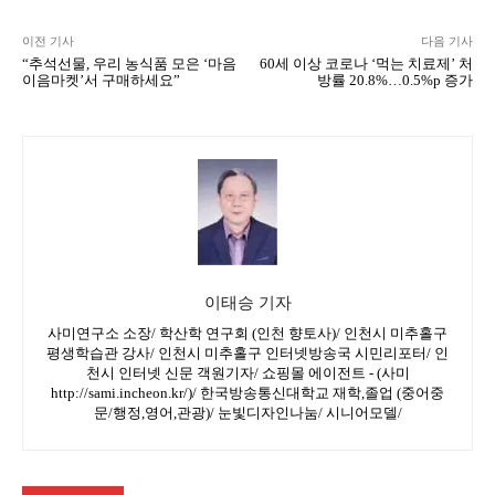
이태승 기자
사미연구소 소장/ 학산학 연구회 (인천 향토사)/ 인천시 미추홀구
평생학습관 강사/ 인천시 미추홀구 인터넷방송국 시민리포터/ 인
천시 인터넷 신문 객원기자/ 쇼핑몰 에이전트 - (사미
http://sami.incheon.kr/)/ 한국방송통신대학교 재학,졸업 (중어중
문/행정,영어,관광)/ 눈빛디자인나눔/ 시니어모델/
관련기사