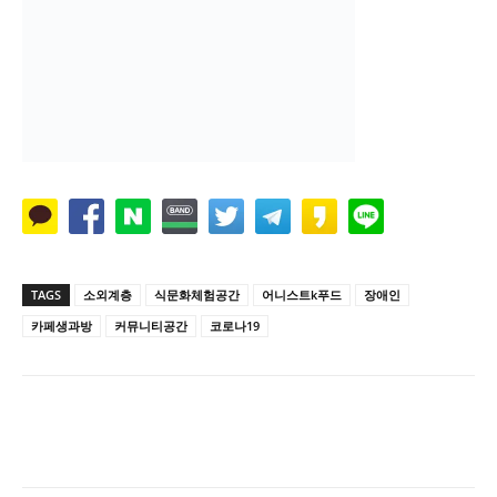
TAGS
소외계층
식문화체험공간
어니스트k푸드
장애인
카페생과방
커뮤니티공간
코로나19
Naver
Facebook
Twitter
L
이전 기사
다음 기사
“추석선물, 우리 농식품 모은 ‘마음
60세 이상 코로나 ‘먹는 치료제’ 처
이음마켓’서 구매하세요”
방률 20.8%…0.5%p 증가