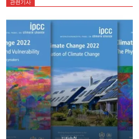
기자수첩
조용히 퇴장한 ‘최악의 시나리오’ RCP8.5