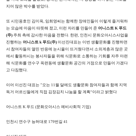
지어 많은 박수를 받았다.
또 시민옹호인 김미옥, 임희영씨는 함께한 장애인들이 이렇게 즐거워하
는 모습에 마음이 따뜻해 졌고, 이런 자리를 만들어 준
어니스트
K
푸드
(
주
)
주최 측에 감사한 마음을 전했다. 한편, 인천시 문화오아시스사업을
진행하는
어니스트
k
푸드
(
주
)
이선진대표는 이번 생활문화를 진행하면
서 참여자들의 열띤 반응에 눈시울이 뜨거웠다면서 소외계층과 많은 곳
에서 활동하시는 봉사자들을 위해 식문화로 소통하는 기회를 자주 마련
해 식문화를 연수구 옥련동에 생활문화 공간의 거점으로 만들어 가겠다
고 다짐했다.
이어 이선진 대표는 ”오는 11월 달에도 생활문화 참여자들과 함께 지역
독거 어르신들에게 직접 김장김치 나눔을 할 계획“이라고 밝혔다
어니스트 K 푸드 (문화오아시스 예비사회적 기업)
인천시 연수구 능허대로 179번길 41