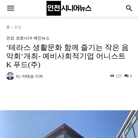
홈
건강
건강
코로나19
메인뉴스
‘테라스 생활문화 함께 즐기는 작은 음
악회‘개최- 예비사회적기업 어니스트
K 푸드(주)
By
이태승 기자
123
0
Naver
Facebook
Twitter
L