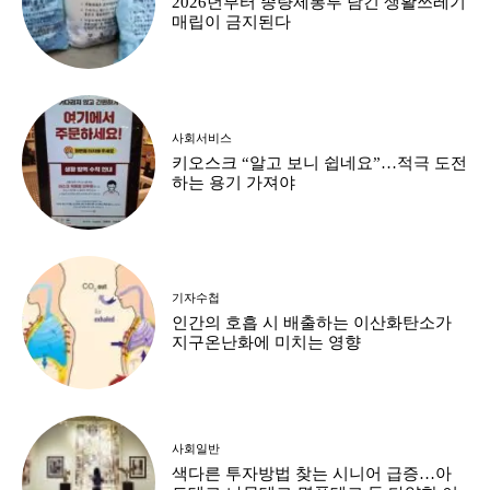
기자수첩
인간의 호흡 시 배출하는 이산화탄소가
지구온난화에 미치는 영향
사회일반
색다른 투자방법 찾는 시니어 급증…아
트테크·나무테크·명품테크 등 다양한 이
색투자
시니어신문 네트워크