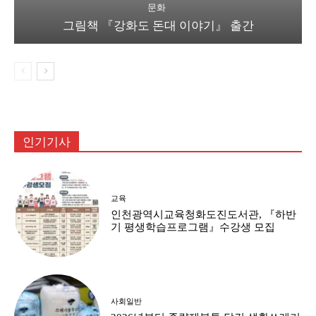
교육
인천광역시교육청화도진도서관, 『하반
기 평생학습프로그램』수강생 모집
사회일반
2026년부터 종량제봉투 담긴 생활쓰레기
매립이 금지된다
사회서비스
키오스크 “알고 보니 쉽네요”…적극 도전
하는 용기 가져야