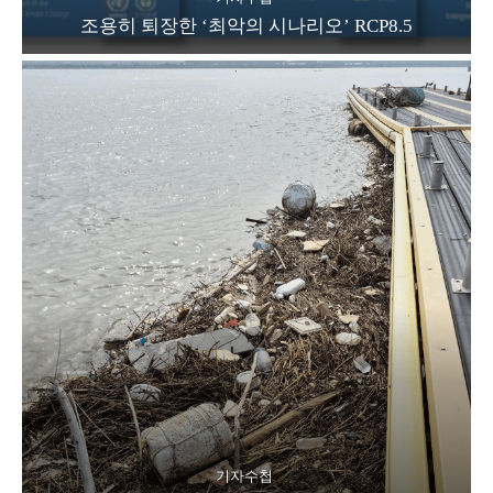
기자수첩
장마가 지나고 나면 어김없이 들려오는 뉴스, ‘한강
하구 쓰레기 몸살’.