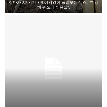
문화
그림책 『강화도 돈대 이야기』 출간
인기기사