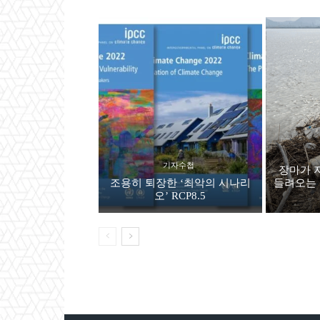
기자수첩
장마가 
조용히 퇴장한 ‘최악의 시나리
들려오는 
오’ RCP8.5