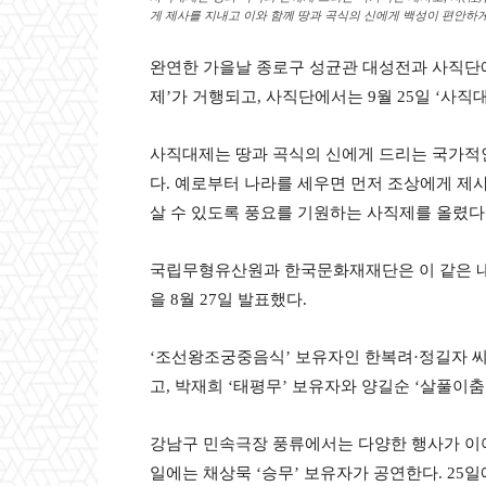
게 제사를 지내고 이와 함께 땅과 곡식의 신에게 백성이 편안하
완연한 가을날 종로구 성균관 대성전과 사직단에
제’가 거행되고, 사직단에서는 9월 25일 ‘사직
사직대제는 땅과 곡식의 신에게 드리는 국가적인 
다. 예로부터 나라를 세우면 먼저 조상에게 제
살 수 있도록 풍요를 기원하는 사직제를 올렸다
국립무형유산원과 한국문화재재단은 이 같은 내
을 8월 27일 발표했다.
‘조선왕조궁중음식’ 보유자인 한복려·정길자 씨
고, 박재희 ‘태평무’ 보유자와 양길순 ‘살풀이
강남구 민속극장 풍류에서는 다양한 행사가 이어진다
일에는 채상묵 ‘승무’ 보유자가 공연한다. 25