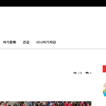
여가문화
건강
시니어기자단
139
0
itter
Linkedin
출력