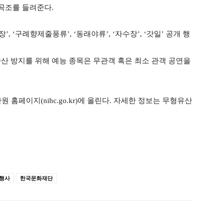
 곡조를 들려준다.
장’, ‘구례향제줄풍류’, ‘동래야류’, ‘자수장’, ‘갓일’ 공개 행
확산 방지를 위해 예능 종목은 무관객 혹은 최소 관객 공연을
홈페이지(nihc.go.kr)에 올린다. 자세한 정보는 무형유산
행사
한국문화재단