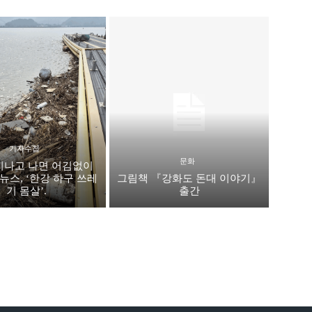
기자수첩
문화
지나고 나면 어김없이
뉴스, ‘한강 하구 쓰레
그림책 『강화도 돈대 이야기』
기 몸살’.
출간