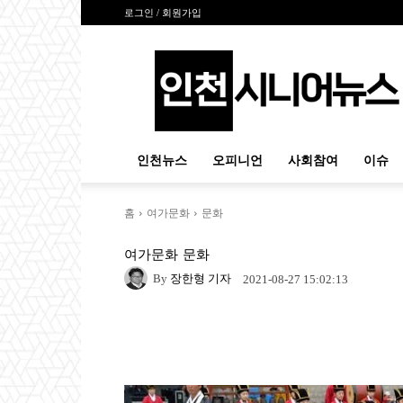
로그인 / 회원가입
인
천
시
니
어
뉴
인천뉴스
오피니언
사회참여
이슈
스
홈
여가문화
문화
여가문화
문화
By
장한형 기자
2021-08-27 15:02:13
Naver
Facebook
Tw