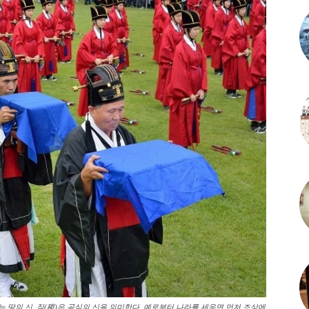
 땅의 신, 직(稷)은 곡식의 신을 의미한다. 예로부터 나라를 세우면 먼저 조상에