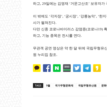
하고, 29일에는 김영재 ‘거문고산조’ 보유자가
이 밖에도 ‘각자장’, ‘궁시장’, ‘강릉농악’, ‘한지
사가 펼쳐진다.
다만 신종 코로나바이러스 감염증(코로나19) 
하고, 기능 종목은 전시를 연다.
무관객 공연 영상은 약 한 달 뒤에 국립무형유산원 
원 누리집 참조.
TAGS
9월
국가무형문화재
국립무형유산원
문화