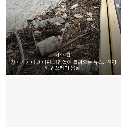
기자수첩
장마가 지나고 나면 어김없이 들려오는 뉴스, ‘한강
하구 쓰레기 몸살’.