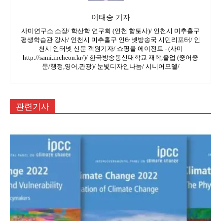
이태승 기자
사미연구소 소장/ 학산학 연구회 (인천 향토사)/ 인천시 미추홀구
평생학습관 강사/ 인천시 미추홀구 인터넷방송국 시민리포터/ 인
천시 인터넷 신문 객원기자/ 쇼핑몰 에이전트 - (사미
http://sami.incheon.kr/)/ 한국방송통신대학교 재학,졸업 (중어중
문/행정,영어,관광)/ 눈빛디자인나눔/ 시니어모델/
관련기사