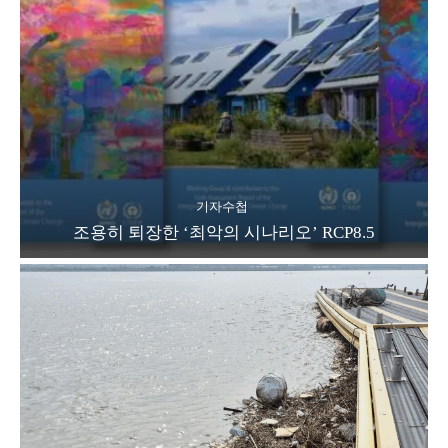
기자수첩
조용히 퇴장한 ‘최악의 시나리오’ RCP8.5