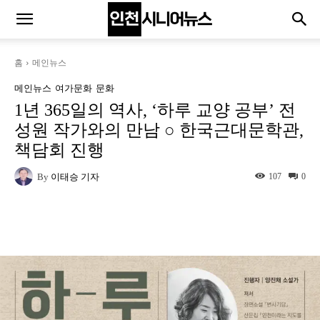
홈
메인뉴스
메인뉴스
여가문화
문화
1년 365일의 역사, ‘하루 교양 공부’ 전
성원 작가와의 만남 ○ 한국근대문학관,
책담회 진행
By
이태승 기자
107
0
Naver
Facebook
Twitter
L