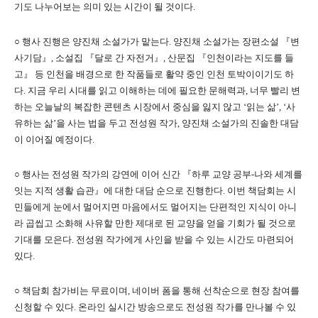
기도 나누어보는 의미 있는 시간이 될 것이다.
○ 행사 진행은 양진채 소설가가 맡는다. 양진채 소설가는 장편소설 『변
사기담』, 소설집 『달로 간 자전거』, 산문집 『인천이라는 지도를 들
고』 등 인천을 배경으로 한 작품들로 활약 중인 인천 토박이이기도 하
다. 지금 우리 시대를 읽고 이해하는 데에 필요한 문해력과, 너무 빨리 변
하는 오늘날의 복잡한 콘텐츠 시장에서 중심을 잃지 않고 ‘읽는 삶’, ‘사
유하는 삶’을 사는 법을 두고 전성원 작가, 양진채 소설가의 진솔한 대담
이 이어질 예정이다.
○ 행사는 전성원 작가의 강연에 이어 신간 『하루 교양 공부-나와 세계를
잇는 지적 생활 습관』에 대한 대담 순으로 진행한다. 이번 책담회는 시
민들에게 눈에서 멀어지면 마음에서도 멀어지는 단편적인 지식이 아니
라 곱씹고 소화해 사유할 만한 제대로 된 교양을 얻을 기회가 될 것으로
기대를 모은다. 전성원 작가에게 사인을 받을 수 있는 시간도 마련되어
있다.
○ 책담회 참가비는 무료이며, 네이버 폼을 통해 선착순으로 현장 참여를
신청할 수 있다. 온라인 실시간 방송으로도 전성원 작가를 만나볼 수 있