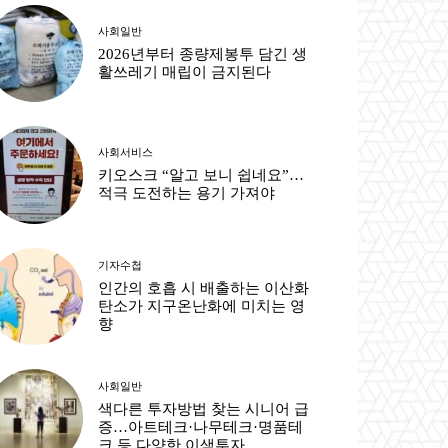
사회일반
2026년부터 종량제봉투 담긴 생
활쓰레기 매립이 금지된다
사회서비스
키오스크 “알고 보니 쉽네요”…
적극 도전하는 용기 가져야
기자수첩
인간의 호흡 시 배출하는 이산화
탄소가 지구온난화에 미치는 영
향
사회일반
색다른 투자방법 찾는 시니어 급
증…아트테크·나무테크·명품테
크 등 다양한 이색투자