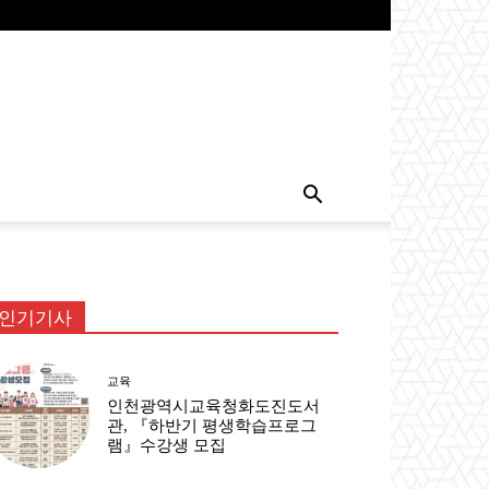
인기기사
교육
인천광역시교육청화도진도서
관, 『하반기 평생학습프로그
램』수강생 모집