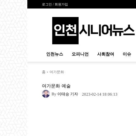
로그인 / 회원가입
인
천
시
니
어
뉴
인천뉴스
오피니언
사회참여
이슈
스
홈
여가문화
여가문화
예술
By
이태승 기자
2023-02-14 18:06:13
Naver
Facebook
Tw