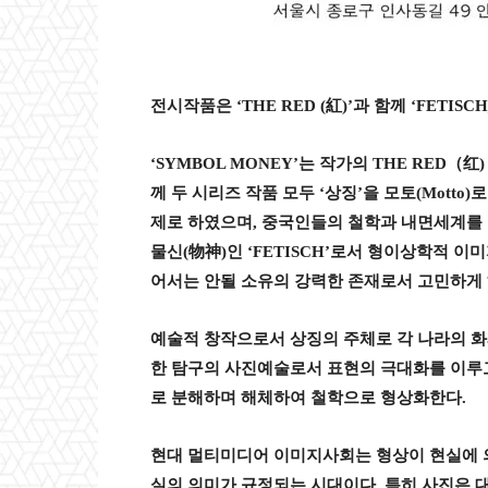
전시작품은
‘
THE RED (
紅
)’
과 함께
‘FETISC
‘SYMBOL MONEY’
는 작가의
THE RED
（
红
께 두 시리즈 작품 모두
‘
상징
’
을 모토
(Motto)
로
제로 하였으며
,
중국인들의 철학과 내면세계를 
물신
(
物神
)
인
‘FETISCH’
로서 형이상학적 이
어서는 안될 소유의 강력한 존재로서 고민하게
예술적 창작으로서 상징의 주체로 각 나라의 
한 탐구의 사진예술로서 표현의 극대화를 이루
로 분해하며 해체하여 철학으로 형상화한다
.
현대 멀티미디어 이미지사회는 형상이 현실에 
실의 의미가 규정되는 시대이다
.
특히 사진은 