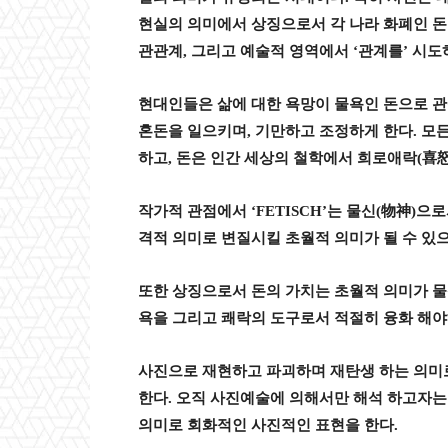
현실의 의미에서 상징으로서 각 나라 화폐인 
관관계
,
그리고 예술적 영역에서
‘
관계를
’
시도
현대인들은 삶에 대한 욕망이 물욕인 돈으로 
혼돈을 일으키며
,
기만하고 조정하게 한다
.
모든
하고
,
돈은 인간 세상의 철학에서 희로애락
(
喜
작가적 관점에서
‘FETISCH’
는 물신
(
物神
)
으로
격적 의미로 변질시킬 초월적 의미가 될 수 있
또한 상징으로서 돈의 가치는 초월적 의미가 
욕을 그리고 쾌락의 도구로서 적절히 융화 해야
사진으로 재현하고 파괴하며 재탄생 하는 의미
한다
.
오직 사진예술에 의해서만 해석 하고자는
의미로 회화적인 사진적인 표현을 한다
.