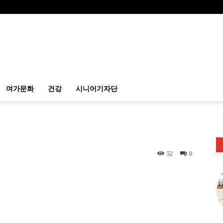
여가문화
건강
시니어기자단
52
0
itter
Linkedin
출력