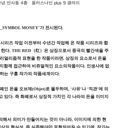
H_SYMBOL MONEY’
가 전시된다
.
)
시리즈 작업 이전부터 수년간 작업해 온 작품 시리즈와 함
 한다
. THE RED
（
红
）
은 상징으로서 중국의 빨간색을 주
리얼리즘적 표현을 한 작품이라면
,
상징의 요소로서 돈을
미지함께 접근하여 비쥬얼적인 요소의작품이다
.
인생사에 없
 하는 구홍 작가의 작품세계이다
.
화폐인 돈을 오브제
(Objet)
로 몰두하며
, ‘
사유
’
나
‘
직관
’
에 의
고 있다
.
즉 화폐로서 상징적 가치인 각 나라의 돈을 이미지
의해서 의미가 만들어지는 것이 아니라
,
이미지에 의한 현
대상의 현실성
,
즉 실존해야만 표현되어질 수 있기에
,
작가는