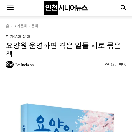
홈
여가문화
문화
여가문화
문화
요양원 운영하면 겪은 일들 시로 묶은
책
By
Incheon
131
0
Naver
Facebook
Twitter
L