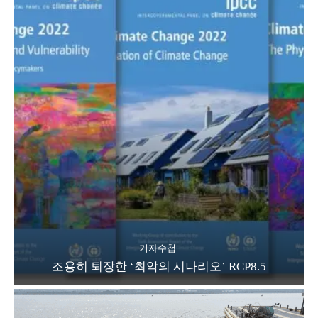
기자수첩
조용히 퇴장한 ‘최악의 시나리오’ RCP8.5