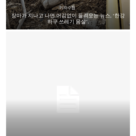
기자수첩
장마가 지나고 나면 어김없이 들려오는 뉴스, ‘한강
하구 쓰레기 몸살’.