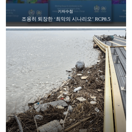
기자수첩
조용히 퇴장한 ‘최악의 시나리오’ RCP8.5