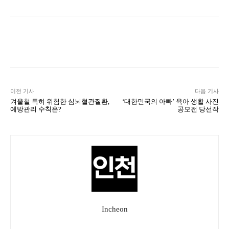
Naver
Facebook
Twitter
L
이전 기사
다음 기사
겨울철 특히 위험한 심뇌혈관질환,
‘대한민국의 아빠’ 육아 생활 사진
예방관리 수칙은?
공모전 당선작
Incheon