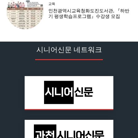
교육
인천광역시교육청화도진도서관, 『하반
기 평생학습프로그램』수강생 모집
시니어신문 네트워크