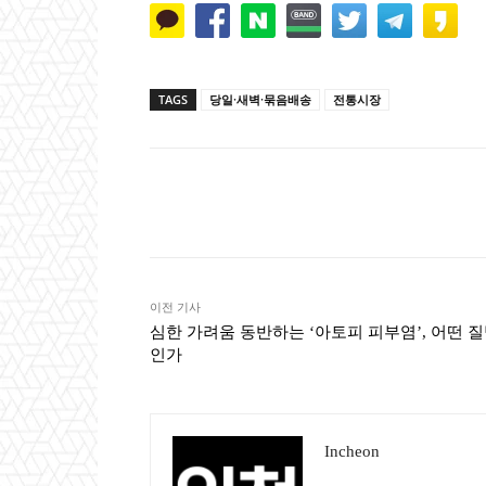
TAGS
당일·새벽·묶음배송
전통시장
Naver
Faceb
공유
이전 기사
심한 가려움 동반하는 ‘아토피 피부염’, 어떤 
인가
Incheon