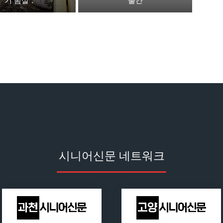
기 몸살’.
출간
시니어신문 네트워크