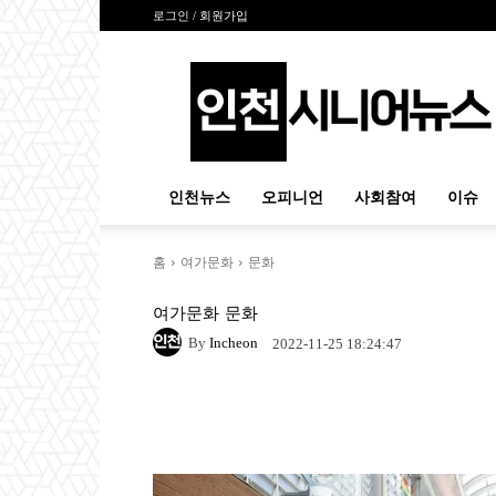
로그인 / 회원가입
인
천
시
니
어
뉴
인천뉴스
오피니언
사회참여
이슈
스
홈
여가문화
문화
여가문화
문화
By
Incheon
2022-11-25 18:24:47
Naver
Facebook
Tw