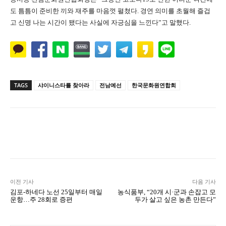
도 틈틈이 준비한 끼와 재주를 마음껏 펼쳤다. 경연 의미를 초월해 즐겁
고 신명 나는 시간이 됐다는 사실에 자긍심을 느낀다”고 말했다.
TAGS
샤이니스타를 찾아라
전남예선
한국문화원연합회
Naver
Facebook
Twitter
L
이전 기사
다음 기사
김포-하네다 노선 25일부터 매일
농식품부, “20개 시·군과 손잡고 모
운항…주 28회로 증편
두가 살고 싶은 농촌 만든다”