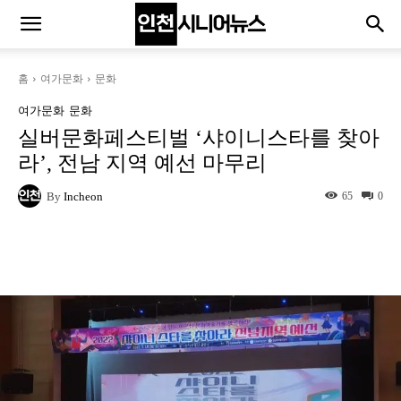
홈
여가문화
문화
여가문화
문화
실버문화페스티벌 ‘샤이니스타를 찾아
라’, 전남 지역 예선 마무리
By
Incheon
65
0
Naver
Facebook
Twitter
L