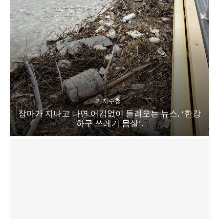
기자수첩
장마가 지나고 나면 어김없이 들려오는 뉴스, ‘한강
하구 쓰레기 몸살’.