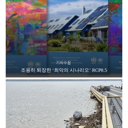
기자수첩
조용히 퇴장한 ‘최악의 시나리오’ RCP8.5