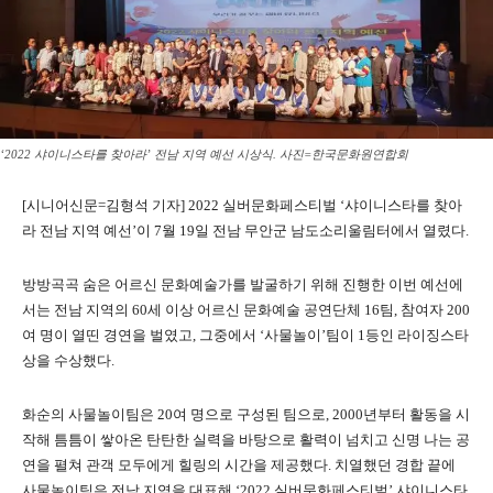
‘2022 샤이니스타를 찾아라’ 전남 지역 예선 시상식. 사진=한국문화원연합회
[시니어신문=김형석 기자] 2022 실버문화페스티벌 ‘샤이니스타를 찾아
라 전남 지역 예선’이 7월 19일 전남 무안군 남도소리울림터에서 열렸다.
방방곡곡 숨은 어르신 문화예술가를 발굴하기 위해 진행한 이번 예선에
서는 전남 지역의 60세 이상 어르신 문화예술 공연단체 16팀, 참여자 200
여 명이 열띤 경연을 벌였고, 그중에서 ‘사물놀이’팀이 1등인 라이징스타
상을 수상했다.
화순의 사물놀이팀은 20여 명으로 구성된 팀으로, 2000년부터 활동을 시
작해 틈틈이 쌓아온 탄탄한 실력을 바탕으로 활력이 넘치고 신명 나는 공
연을 펼쳐 관객 모두에게 힐링의 시간을 제공했다. 치열했던 경합 끝에
사물놀이팀은 전남 지역을 대표해 ‘2022 실버문화페스티벌’ 샤이니스타