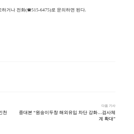
나 전화(☎515-6475)로 문의하면 된다.
ook
Twitter
Linkedin
출력
다음 기사
 인천
중대본 “원숭이두창 해외유입 차단 강화…검사체
계 확대”