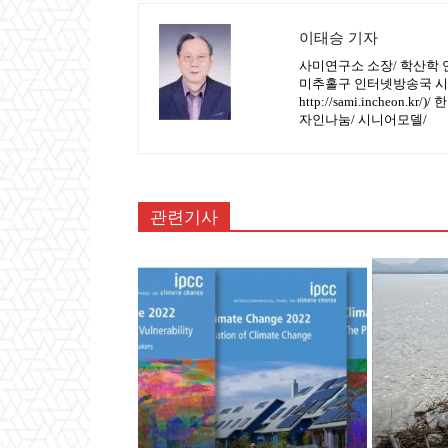
이태승 기자
사미연구소 소장/ 학산학 
미추홀구 인터넷방송국 시민
http://sami.incheo
자인나눔/ 시니어모델/
관련기사