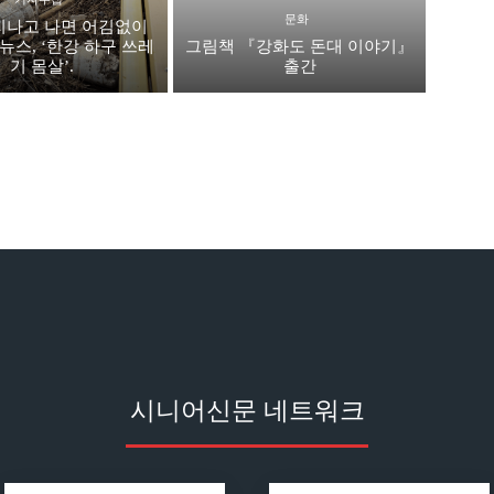
문화
지나고 나면 어김없이
뉴스, ‘한강 하구 쓰레
그림책 『강화도 돈대 이야기』
기 몸살’.
출간
시니어신문 네트워크