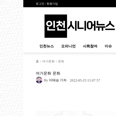
로그인 / 회원가입
인
천
시
니
어
뉴
인천뉴스
오피니언
사회참여
이슈
스
홈
여가문화
문화
여가문화
문화
By
이태승 기자
2022-05-25 15:07:57
Naver
Facebook
Tw