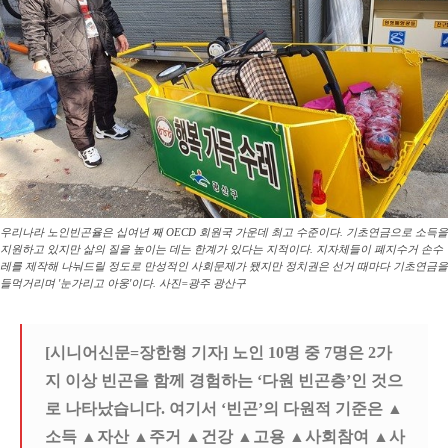
우리나라 노인빈곤율은 십여년 째 OECD 회원국 가운데 최고 수준이다. 기초연금으로 소득을
지원하고 있지만 삶의 질을 높이는 데는 한계가 있다는 지적이다. 지자체들이 폐지수거 손수
레를 제작해 나눠드릴 정도로 만성적인 사회문제가 됐지만 정치권은 선거 때마다 기초연금을
들먹거리며 '눈가리고 아웅'이다. 사진=광주 광산구
[시니어신문=장한형 기자] 노인 10명 중 7명은 2가
지 이상 빈곤을 함께 경험하는 ‘다원 빈곤층’인 것으
로 나타났습니다. 여기서 ‘빈곤’의 다원적 기준은 ▲
소득 ▲자산 ▲주거 ▲건강 ▲고용 ▲사회참여 ▲사