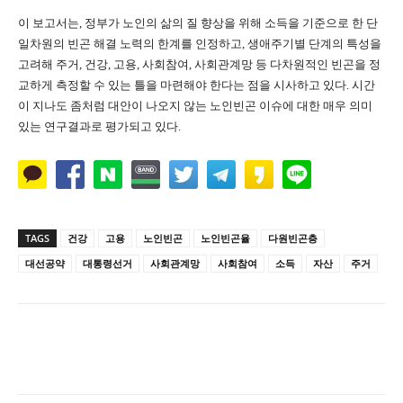
이 보고서는
,
정부가 노인의 삶의 질 향상을 위해 소득을 기준으로 한 단
일차원의 빈곤 해결 노력의 한계를 인정하고
,
생애주기별 단계의 특성을
고려해 주거
,
건강
,
고용
,
사회참여
,
사회관계망 등 다차원적인 빈곤을 정
교하게 측정할 수 있는 틀을 마련해야 한다는 점을 시사하고 있다
.
시간
이 지나도 좀처럼 대안이 나오지 않는 노인빈곤 이슈에 대한 매우 의미
있는 연구결과로 평가되고 있다
.
TAGS
건강
고용
노인빈곤
노인빈곤율
다원빈곤층
대선공약
대통령선거
사회관계망
사회참여
소득
자산
주거
Naver
Facebook
Twitter
L