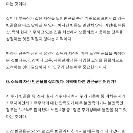
다는 것이다
.
집이나 부동산과 같은 자산을 노인빈곤율 측정 기준으로 포함시킬 경우
빈곤율은 다소 낮아질 수 있다
.
하지만 반론도 만만치 않다
.
예컨대
,
부동
산
,
특히 현재 거주하고 있는 집을 처분해서 생활비로 사용하는 경우를
상정하는 것은 적절치 않다는 지적이다
.
따라서 단순한 금전적 요인인 소득과 자산만 따져 노인빈곤율을 측정하
는 것보다는
,
건강이나 고용
,
사회관계망 등 다양한 요인을 종합적으로
고려하는 것이 필요하다
.
이 연구가 갖는 매우 중요한 의미다
.
Q.
소득과 자산 빈곤율를 살펴봤다
.
이밖에 다른 빈곤율은 어떤가
?
A.
주거 빈곤율 즉
,
전세
·
월세 거주자나 최저 주거 기준에 못 미치는 자가
거주자이면서 거주주택에 대한 만족도가 매우 불만족이거나 불만족인
경우는
24.6%
로 집계됐다
.
노인
4
명 중
1
명은 주거상태에 불만을 갖고 있
다는 것이다
.
건강 빈곤율은
52.5%
로 소득 빈곤과 마찬가지로 매우 높게 나타났다
.
만