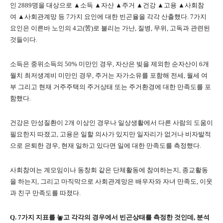
인
2889
명을 대상으로 ▲소득 ▲자산 ▲주거 ▲건강 ▲고용 ▲사회참
여 ▲사회관계망 등
7
가지 요인에 대한 빈곤율을 각각 산출했다
. 7
가지
요인은 이른바 노인의
4
고
(
苦
)
로 불리는 가난
,
질병
,
무위
,
고독과 관련된
것들이다
.
소득은 중위소득의
50%
미만인 경우
,
자산은 빚을 제외한 순자산이
6
개
월치 최저생계비 미만인 경우
,
주거는 자가소유를 포함해 전세
,
월세 여
부 그리고 현재 거주주택의 주거상태 또는 주거환경에 대한 만족도를 포
함했다
.
건강은 만성질환이
2
개 이상인 경우나 일상생활에서 다른 사람의 도움이
필요한지 따졌고
,
고용은 일할 의사가 있지만 일자리가 없거나 비자발적
으로 은퇴한 경우
,
현재 일하고 있다면 일에 대한 만족도를 측정했다
.
사회참여는 계모임이나 동창회 같은 단체활동에 참여하는지
,
종교활동
을 하는지
,
그리고 마직막으로 사회관계망은 배우자와 자녀 만족도
,
이웃
과 친구 만족도를 따졌다
.
Q. 7
가지 지표를 놓고 각각의 경우에서 빈곤상태를 측정한 것인데
,
분석