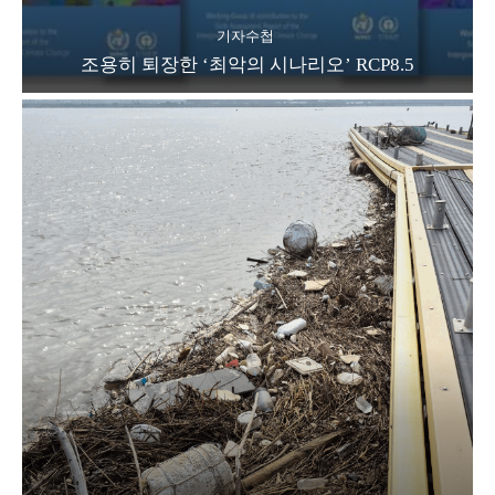
기자수첩
조용히 퇴장한 ‘최악의 시나리오’ RCP8.5