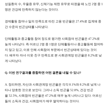
성질환의 수
,
우울증 유무
,
신체기능 제한 유무로 따졌을 때 노인
2
명 중
1
명은 건강에 만족하지 않는다는 것이다
.
경제활동 참여나 일의 만족도로 따진 고용 빈곤율은
27.4%
로 집계돼 중
간 수준의 빈곤상태를 나타냈다
.
단체활동과 종교활동 참여 정도로 평가한 사회참여 빈곤율은
47.2%
로
높게 나타났다
.
즉 어르신
2
명 중
1
명은 단체활동이나 종교활동에 참여하
지 않고 있고
,
이로 인해 사회참여 부문에서 빈곤상태에 있다는 것이
다
.
배우자
·
자녀
·
이웃
·
친구 만족도로 본 사회관계망 빈곤율은
8.2%
로 낮
게 나타났다
.
Q.
이번 연구결과를 종합하면 어떤 결론을 내릴 수 있나
?
A.
정리하면
,
자산과 사회관계망 빈곤율은 각각
8.1%
와
8.2%
로 낮게 나
타나 양호한 것으로 보인다
.
그러나 소득 빈곤율
52.8%,
건강 빈곤
율
52.5%,
사회참여 빈곤율은
47.2%
로 매우 높게 나타나고 있다
.
어르신
들의 소득과 건강
,
사회참여가 매우 열악하다는 것이다
.