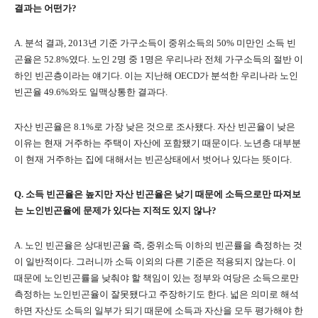
결과는 어떤가
?
A.
분석 결과
, 2013
년 기준 가구소득이 중위소득의
50%
미만인 소득 빈
곤율은
52.8%
였다
.
노인
2
명 중
1
명은 우리나라 전체 가구소득의 절반 이
하인 빈곤층이라는 얘기다
.
이는 지난해
OECD
가 분석한 우리나라 노인
빈곤율
49.6%
와도 일맥상통한 결과다
.
자산 빈곤율은
8.1%
로 가장 낮은 것으로 조사됐다
.
자산 빈곤율이 낮은
이유는 현재 거주하는 주택이 자산에 포함됐기 때문이다
.
노년층 대부분
이 현재 거주하는 집에 대해서는 빈곤상태에서 벗어나 있다는 뜻이다
.
Q.
소득 빈곤율은 높지만 자산 빈곤율은 낮기 때문에 소득으로만 따져보
는 노인빈곤율에 문제가 있다는 지적도 있지 않나
?
A.
노인 빈곤율은 상대빈곤율 즉
,
중위소득 이하의 빈곤률을 측정하는 것
이 일반적이다
.
그러니까 소득 이외의 다른 기준은 적용되지 않는다
.
이
때문에 노인빈곤률을 낮춰야 할 책임이 있는 정부와 여당은 소득으로만
측정하는 노인빈곤율이 잘못됐다고 주장하기도 한다
.
넓은 의미로 해석
하면 자산도 소득의 일부가 되기 때문에 소득과 자산을 모두 평가해야 한