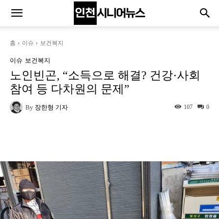
홈
이슈
보건복지
이슈
보건복지
노인빈곤, “소득으로 해결? 건강·사회
참여 등 다차원의 문제”
By
장한형 기자
107
0
Naver
Facebook
Twitter
L