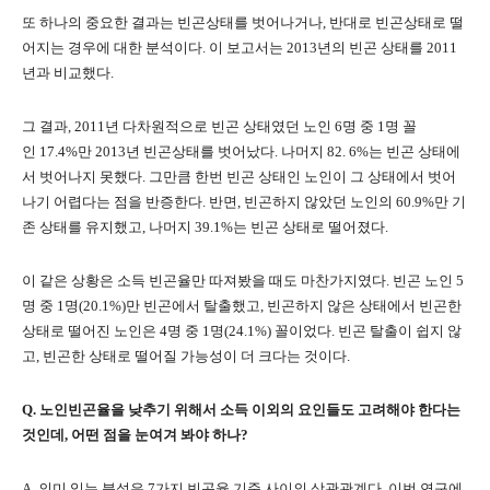
또 하나의 중요한 결과는 빈곤상태를 벗어나거나
,
반대로 빈곤상태로 떨
어지는 경우에 대한 분석이다
.
이 보고서는
2013
년의 빈곤 상태를
2011
년과 비교했다
.
그 결과
, 2011
년 다차원적으로 빈곤 상태였던 노인
6
명 중
1
명 꼴
인
17.4%
만
2013
년 빈곤상태를 벗어났다
.
나머지
82. 6%
는 빈곤 상태에
서 벗어나지 못했다
.
그만큼 한번 빈곤 상태인 노인이 그 상태에서 벗어
나기 어렵다는 점을 반증한다
.
반면
,
빈곤하지 않았던 노인의
60.9%
만 기
존 상태를 유지했고
,
나머지
39.1%
는 빈곤 상태로 떨어졌다
.
이 같은 상황은 소득 빈곤율만 따져봤을 때도 마찬가지였다
.
빈곤 노인
5
명 중
1
명
(20.1%)
만 빈곤에서 탈출했고
,
빈곤하지 않은 상태에서 빈곤한
상태로 떨어진 노인은
4
명 중
1
명
(24.1%)
꼴이었다
.
빈곤 탈출이 쉽지 않
고
,
빈곤한 상태로 떨어질 가능성이 더 크다는 것이다
.
Q.
노인빈곤율을 낮추기 위해서 소득 이외의 요인들도 고려해야 한다는
것인데
,
어떤 점을 눈여겨 봐야 하나
?
A.
의미 있는 분석은
7
가지 빈곤율 기준 사이의 상관관계다
.
이번 연구에