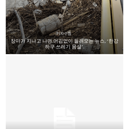
기자수첩
장마가 지나고 나면 어김없이 들려오는 뉴스, ‘한강
하구 쓰레기 몸살’.