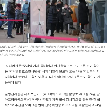
12월 1일 오후 서울 중구 시청광장 임시선별소에서 시민들이 PCR 검사를 받고 있다. 12월 6
일부터 4주간 사적모임 허용인원이 수도권은 최대 6인, 비수도권은 8인까지로 제한되고 있
다. 사진=국민소통실
[시니어신문=주지영 기자] 국내에서 민관협력으로 오미크론 변이 확인
용 PCR(중합효소연쇄반응) 시약 개발이 완료돼 오는 12월 30일부터 지
자체에서 코로나19 확진 이후 3~4시간 이내에 오미크론 변이 확인이 가
능하게 됐다.
질병관리청은 세계보건기구(WHO)의 오미크론 발생보고(11월 24일 남
아프리카공화국) 이후 국내 유입과 지역 발생 감시강화를 위해 민·관 협
력으로 추진한 오미크론 변이 신속 확인용 PCR 시약을 개발했다고 24일