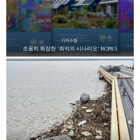
기자수첩
조용히 퇴장한 ‘최악의 시나리오’ RCP8.5