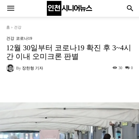
홈
건강
건강
코로나19
12월 30일부터 코로나19 확진 후 3~4시
간 이내 오미크론 판별
By
장한형 기자
30
0
Naver
Facebook
Twitter
L