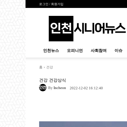
로그인 / 회원가입
인
천
시
니
어
뉴
인천뉴스
오피니언
사회참여
이슈
스
홈
건강
건강
건강상식
By
Incheon
2022-12-02 16:12:40
Naver
Facebook
Tw