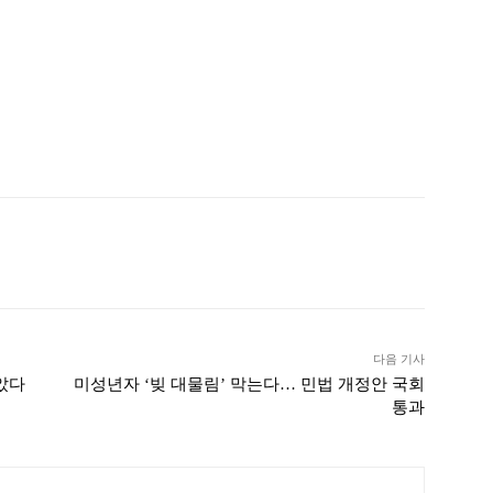
ook
Twitter
Linkedin
출력
다음 기사
았다
미성년자 ‘빚 대물림’ 막는다… 민법 개정안 국회
통과