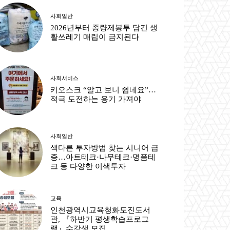
사회일반
2026년부터 종량제봉투 담긴 생
활쓰레기 매립이 금지된다
사회서비스
키오스크 “알고 보니 쉽네요”…
적극 도전하는 용기 가져야
사회일반
색다른 투자방법 찾는 시니어 급
증…아트테크·나무테크·명품테
크 등 다양한 이색투자
교육
인천광역시교육청화도진도서
관, 『하반기 평생학습프로그
램』수강생 모집