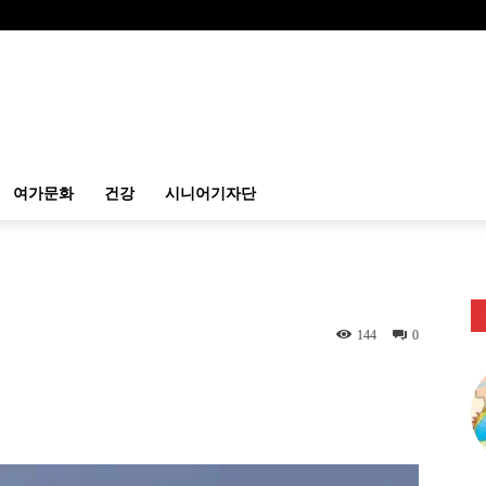
여가문화
건강
시니어기자단
144
0
itter
Linkedin
출력