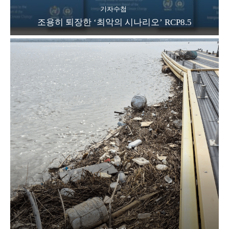
기자수첩
조용히 퇴장한 ‘최악의 시나리오’ RCP8.5