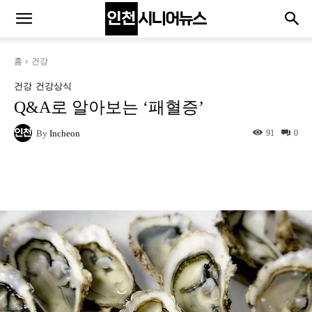
홈
건강
건강
건강상식
Q&A로 알아보는 ‘패혈증’
By
Incheon
91
0
Naver
Facebook
Twitter
L