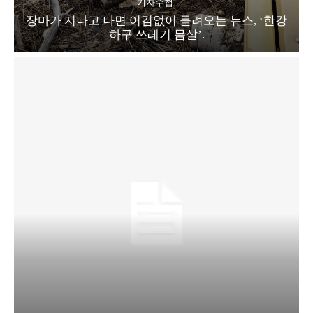
기자수첩
장마가 지나고 나면 어김없이 들려오는 뉴스, ‘한강
하구 쓰레기 몸살’.