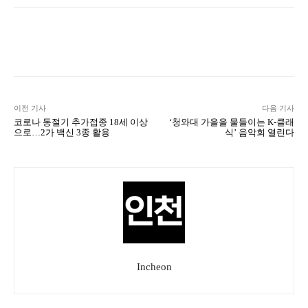
Naver
Facebook
Twitter
L
이전 기사
다음 기사
코로나 동절기 추가접종 18세 이상
‘청와대 가을을 물들이는 K-클래
으로…2가 백신 3종 활용
식’ 음악회 열린다
Incheon