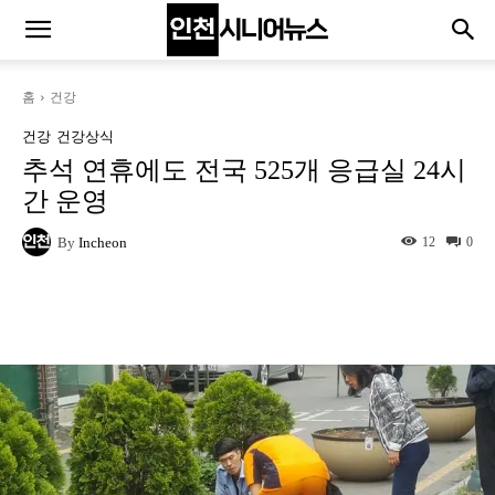
홈
건강
건강
건강상식
추석 연휴에도 전국 525개 응급실 24시
간 운영
By
Incheon
12
0
Naver
Facebook
Twitter
L