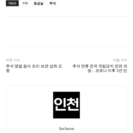
TAGS
119
응급실
추석
Naver
Facebook
Twitter
L
이전 기사
다음 기사
추석 명절 음식 조리·보관·섭취 요
추석 연휴 전국 국립묘지 전면 개
령
방…코로나 이후 3년 만
Incheon