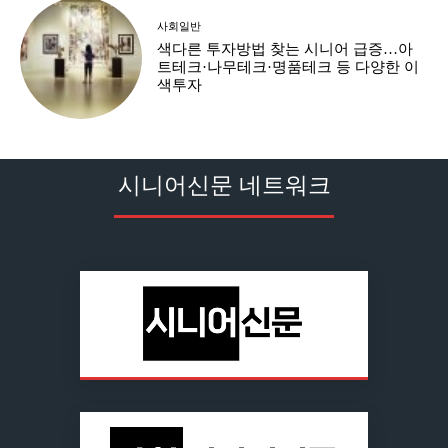
사회일반
색다른 투자방법 찾는 시니어 급증…아
트테크·나무테크·명품테크 등 다양한 이
색투자
시니어신문 네트워크