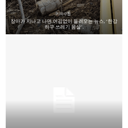
기자수첩
장마가 지나고 나면 어김없이 들려오는 뉴스, ‘한강
하구 쓰레기 몸살’.