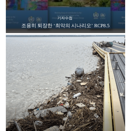
기자수첩
조용히 퇴장한 ‘최악의 시나리오’ RCP8.5