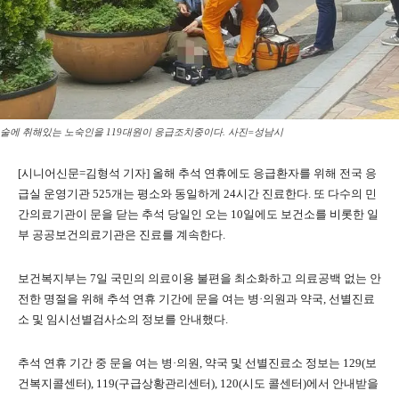
술에 취해있는 노숙인을 119대원이 응급조치중이다. 사진=성남시
[시니어신문=김형석 기자] 올해 추석 연휴에도 응급환자를 위해 전국 응
급실 운영기관 525개는 평소와 동일하게 24시간 진료한다. 또 다수의 민
간의료기관이 문을 닫는 추석 당일인 오는 10일에도 보건소를 비롯한 일
부 공공보건의료기관은 진료를 계속한다.
보건복지부는 7일 국민의 의료이용 불편을 최소화하고 의료공백 없는 안
전한 명절을 위해 추석 연휴 기간에 문을 여는 병·의원과 약국, 선별진료
소 및 임시선별검사소의 정보를 안내했다.
추석 연휴 기간 중 문을 여는 병·의원, 약국 및 선별진료소 정보는 129(보
건복지콜센터), 119(구급상황관리센터), 120(시도 콜센터)에서 안내받을