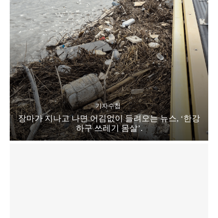
기자수첩
장마가 지나고 나면 어김없이 들려오는 뉴스, ‘한강
하구 쓰레기 몸살’.