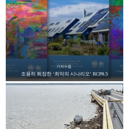
기자수첩
조용히 퇴장한 ‘최악의 시나리오’ RCP8.5