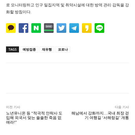
로 모니터링하고 인구 밀집지역 및 취약시설에 대한 방역 관리·감독을 강
화할 방침이다.
TAGS
예방접종
재유행
코로나
Naver
Facebook
Twitter
L
이전 기사
다음 기사
노년유니온 등 “적극적 안락사 도
해남에서 강화까지…국내 최장 걷
입해 외국서 맞는 쓸쓸한 죽음 없
기 여행길 ‘서해랑길’ 개통
애라!”