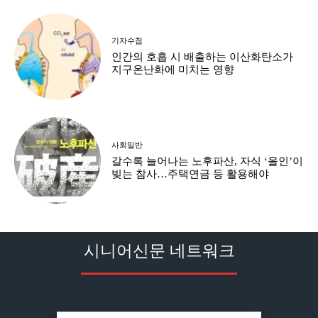
기자수첩
인간의 호흡 시 배출하는 이산화탄소가
지구온난화에 미치는 영향
사회일반
갈수록 늘어나는 노후파산, 자식 ‘올인’이
빚는 참사…주택연금 등 활용해야
시니어신문 네트워크