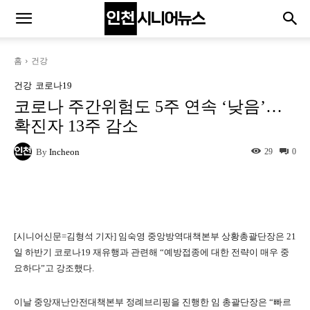
홈
건강
건강
코로나19
코로나 주간위험도 5주 연속 ‘낮음’…
확진자 13주 감소
By
Incheon
29
0
Naver
Facebook
Twitter
L
[시니어신문=김형석 기자] 임숙영 중앙방역대책본부 상황총괄단장은 21
일 하반기 코로나19 재유행과 관련해 “예방접종에 대한 전략이 매우 중
요하다”고 강조했다.
이날 중앙재난안전대책본부 정례브리핑을 진행한 임 총괄단장은 “빠르