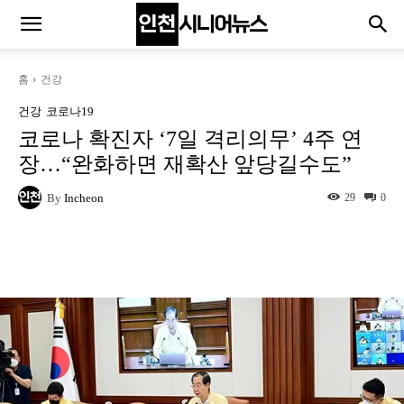
홈
건강
건강
코로나19
코로나 확진자 ‘7일 격리의무’ 4주 연
장…“완화하면 재확산 앞당길수도”
By
Incheon
29
0
Naver
Facebook
Twitter
L