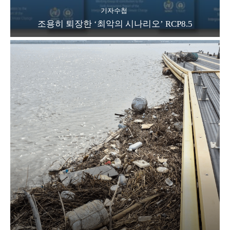
기자수첩
조용히 퇴장한 ‘최악의 시나리오’ RCP8.5