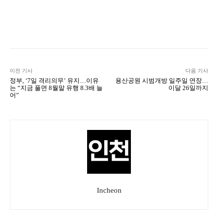
Naver
Facebook
Twitter
L
이전 기사
다음 기사
정부, ‘7일 격리의무’ 유지…이유
용산공원 시범개방 일주일 연장…
는 “지금 풀면 8월말 유행 8.3배 늘
이달 26일까지
어”
Incheon