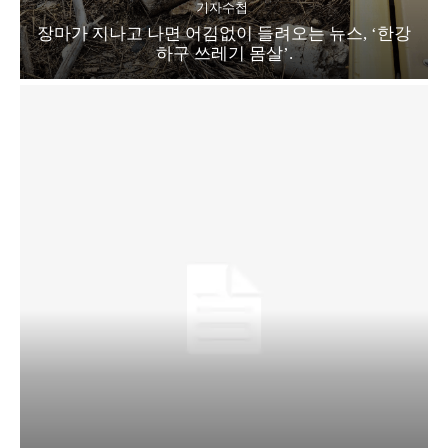
기자수첩
장마가 지나고 나면 어김없이 들려오는 뉴스, ‘한강
하구 쓰레기 몸살’.