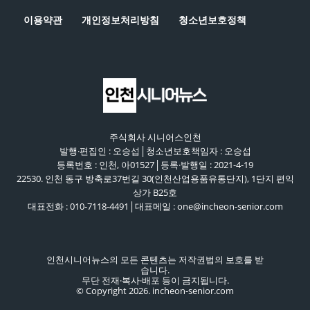
이용약관
개인정보처리방침
청소년보호정책
주식회사 시니어스인천
발행·편집인 : 오승섭│청소년보호책임자 : 오승섭
등록번호 : 인천, 아01527│등록·발행일 : 2021-4-19
22530. 인천 동구 방축로37번길 30(인천산업용품유통단지), 1단지 편익
상가 B25호
대표전화 : 010-7118-4491│대표메일 : one@incheon-senior.com
인천시니어뉴스의 모든 콘텐츠는 저작권법의 보호를 받
습니다.
무단 전재·복사·배포 등이 금지됩니다.
© Copyright 2026. incheon-senior.com