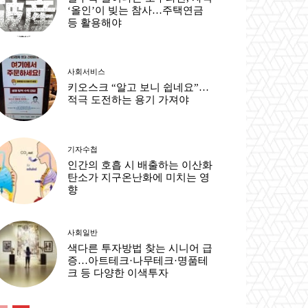
‘올인’이 빚는 참사…주택연금
등 활용해야
사회서비스
키오스크 “알고 보니 쉽네요”…
적극 도전하는 용기 가져야
기자수첩
인간의 호흡 시 배출하는 이산화
탄소가 지구온난화에 미치는 영
향
사회일반
색다른 투자방법 찾는 시니어 급
증…아트테크·나무테크·명품테
크 등 다양한 이색투자