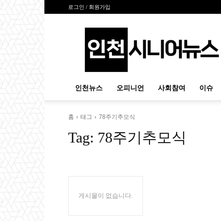
로그인 / 회원가입
인
천
시
니
어
뉴
인천뉴스
오피니언
사회참여
이슈
스
홈
태그
78주기추모식
Tag:
78주기추모식
게시물이 없습니다.