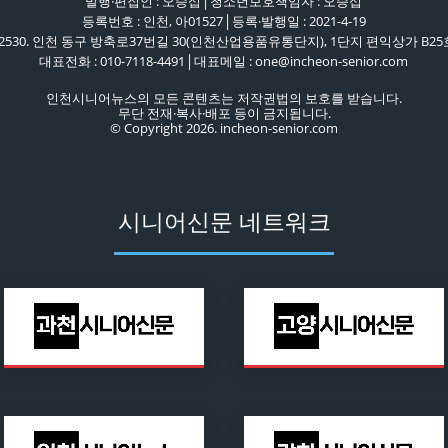
발행·편집인 : 오승섭│청소년보호책임자 : 오승섭
등록번호 : 인천, 아01527│등록·발행일 : 2021-4-19
22530. 인천 동구 방축로37번길 30(인천산업용품유통단지), 1단지 편익상가 B25
대표전화 : 010-7118-4491│대표메일 : one@incheon-senior.com
인천시니어뉴스의 모든 콘텐츠는 저작권법의 보호를 받습니다.
무단 전재·복사·배포 등이 금지됩니다.
© Copyright 2026. incheon-senior.com
시니어신문 네트워크