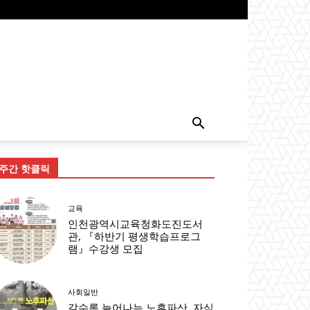
주간 핫클릭
교육
인천광역시교육청화도진도서
관, 『하반기 평생학습프로그
램』수강생 모집
사회일반
갈수록 늘어나는 노후파산, 자식