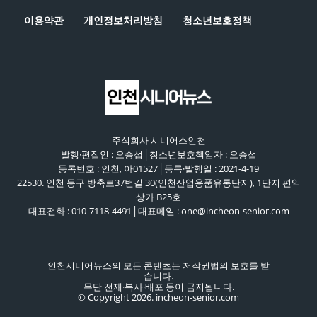
이용약관
개인정보처리방침
청소년보호정책
주식회사 시니어스인천
발행·편집인 : 오승섭│청소년보호책임자 : 오승섭
등록번호 : 인천, 아01527│등록·발행일 : 2021-4-19
22530. 인천 동구 방축로37번길 30(인천산업용품유통단지), 1단지 편익
상가 B25호
대표전화 : 010-7118-4491│대표메일 : one@incheon-senior.com
인천시니어뉴스의 모든 콘텐츠는 저작권법의 보호를 받
습니다.
무단 전재·복사·배포 등이 금지됩니다.
© Copyright 2026. incheon-senior.com