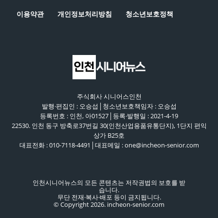
이용약관
개인정보처리방침
청소년보호정책
주식회사 시니어스인천
발행·편집인 : 오승섭│청소년보호책임자 : 오승섭
등록번호 : 인천, 아01527│등록·발행일 : 2021-4-19
22530. 인천 동구 방축로37번길 30(인천산업용품유통단지), 1단지 편익
상가 B25호
대표전화 : 010-7118-4491│대표메일 : one@incheon-senior.com
인천시니어뉴스의 모든 콘텐츠는 저작권법의 보호를 받
습니다.
무단 전재·복사·배포 등이 금지됩니다.
© Copyright 2026. incheon-senior.com