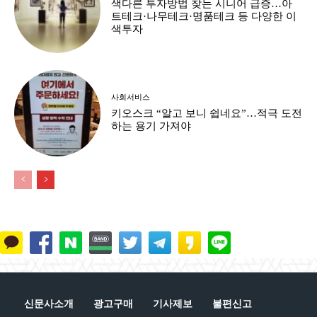
색다른 투자방법 찾는 시니어 급증…아
트테크·나무테크·명품테크 등 다양한 이
색투자
사회서비스
키오스크 “알고 보니 쉽네요”…적극 도전
하는 용기 가져야
신문사소개
광고구매
기사제보
불편신고