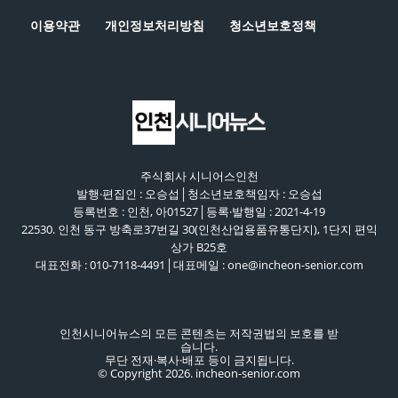
이용약관
개인정보처리방침
청소년보호정책
주식회사 시니어스인천
발행·편집인 : 오승섭│청소년보호책임자 : 오승섭
등록번호 : 인천, 아01527│등록·발행일 : 2021-4-19
22530. 인천 동구 방축로37번길 30(인천산업용품유통단지), 1단지 편익
상가 B25호
대표전화 : 010-7118-4491│대표메일 : one@incheon-senior.com
인천시니어뉴스의 모든 콘텐츠는 저작권법의 보호를 받
습니다.
무단 전재·복사·배포 등이 금지됩니다.
© Copyright 2026. incheon-senior.com