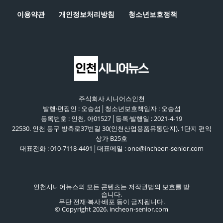
이용약관
개인정보처리방침
청소년보호정책
주식회사 시니어스인천
발행·편집인 : 오승섭│청소년보호책임자 : 오승섭
등록번호 : 인천, 아01527│등록·발행일 : 2021-4-19
22530. 인천 동구 방축로37번길 30(인천산업용품유통단지), 1단지 편익
상가 B25호
대표전화 : 010-7118-4491│대표메일 : one@incheon-senior.com
인천시니어뉴스의 모든 콘텐츠는 저작권법의 보호를 받
습니다.
무단 전재·복사·배포 등이 금지됩니다.
© Copyright 2026. incheon-senior.com