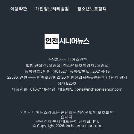
이용약관
개인정보처리방침
청소년보호정책
주식회사 시니어스인천
발행·편집인 : 오승섭│청소년보호책임자 : 오승섭
등록번호 : 인천, 아01527│등록·발행일 : 2021-4-19
22530. 인천 동구 방축로37번길 30(인천산업용품유통단지), 1단지 편익
상가 B25호
대표전화 : 010-7118-4491│대표메일 : one@incheon-senior.com
인천시니어뉴스의 모든 콘텐츠는 저작권법의 보호를 받
습니다.
무단 전재·복사·배포 등이 금지됩니다.
© Copyright 2026. incheon-senior.com