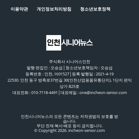
이용약관
개인정보처리방침
청소년보호정책
주식회사 시니어스인천
발행·편집인 : 오승섭│청소년보호책임자 : 오승섭
등록번호 : 인천, 아01527│등록·발행일 : 2021-4-19
22530. 인천 동구 방축로37번길 30(인천산업용품유통단지), 1단지 편익
상가 B25호
대표전화 : 010-7118-4491│대표메일 : one@incheon-senior.com
인천시니어뉴스의 모든 콘텐츠는 저작권법의 보호를 받
습니다.
무단 전재·복사·배포 등이 금지됩니다.
© Copyright 2026. incheon-senior.com