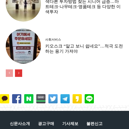
색다른 투자방법 찾는 시니어 급증…아
트테크·나무테크·명품테크 등 다양한 이
색투자
사회서비스
키오스크 “알고 보니 쉽네요”…적극 도전
하는 용기 가져야
신문사소개
광고구매
기사제보
불편신고