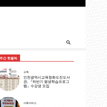
주간 핫클릭
교육
인천광역시교육청화도진도서
관, 『하반기 평생학습프로그
램』수강생 모집
사회서비스