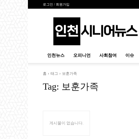
로그인 / 회원가입
인
천
시
니
어
뉴
인천뉴스
오피니언
사회참여
이슈
스
홈
태그
보훈가족
Tag:
보훈가족
게시물이 없습니다.