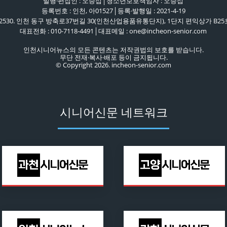
발행·편집인 : 오승섭│청소년보호책임자 : 오승섭
등록번호 : 인천, 아01527│등록·발행일 : 2021-4-19
22530. 인천 동구 방축로37번길 30(인천산업용품유통단지), 1단지 편익상가 B25
대표전화 : 010-7118-4491│대표메일 : one@incheon-senior.com
인천시니어뉴스의 모든 콘텐츠는 저작권법의 보호를 받습니다.
무단 전재·복사·배포 등이 금지됩니다.
© Copyright 2026. incheon-senior.com
시니어신문 네트워크