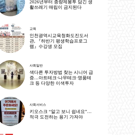
2026년부터 종량제봉투 담긴 생
활쓰레기 매립이 금지된다
교육
인천광역시교육청화도진도서
관, 『하반기 평생학습프로그
램』수강생 모집
사회일반
색다른 투자방법 찾는 시니어 급
증…아트테크·나무테크·명품테
크 등 다양한 이색투자
사회서비스
키오스크 “알고 보니 쉽네요”…
적극 도전하는 용기 가져야