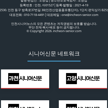
발행·편집인 : 오승섭│청소년보호책임자 : 오승섭
등록번호 : 인천, 아01527│등록·발행일 : 2021-4-19
22530. 인천 동구 방축로37번길 30(인천산업용품유통단지), 1단지 편익상가 B25
대표전화 : 010-7118-4491│대표메일 : one@incheon-senior.com
인천시니어뉴스의 모든 콘텐츠는 저작권법의 보호를 받습니다.
무단 전재·복사·배포 등이 금지됩니다.
© Copyright 2026. incheon-senior.com
시니어신문 네트워크