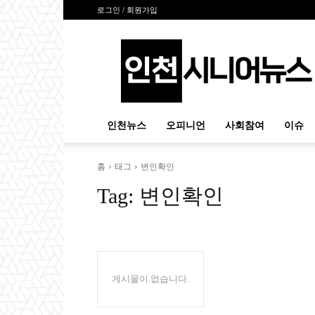
로그인 / 회원가입
인
천
시
니
어
뉴
인천뉴스
오피니언
사회참여
이슈
스
홈
태그
변인확인
Tag:
변인확인
게시물이 없습니다.