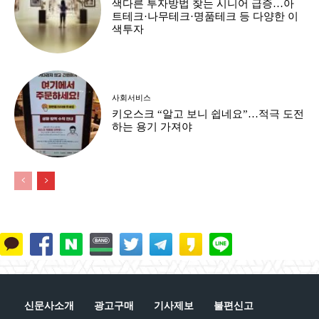
색다른 투자방법 찾는 시니어 급증…아
트테크·나무테크·명품테크 등 다양한 이
색투자
사회서비스
키오스크 “알고 보니 쉽네요”…적극 도전
하는 용기 가져야
신문사소개
광고구매
기사제보
불편신고