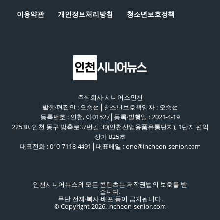
이용약관
개인정보처리방침
청소년보호정책
주식회사 시니어스인천
발행·편집인 : 오승섭│청소년보호책임자 : 오승섭
등록번호 : 인천, 아01527│등록·발행일 : 2021-4-19
22530. 인천 동구 방축로37번길 30(인천산업용품유통단지), 1단지 편익
상가 B25호
대표전화 : 010-7118-4491│대표메일 : one@incheon-senior.com
인천시니어뉴스의 모든 콘텐츠는 저작권법의 보호를 받
습니다.
무단 전재·복사·배포 등이 금지됩니다.
© Copyright 2026. incheon-senior.com