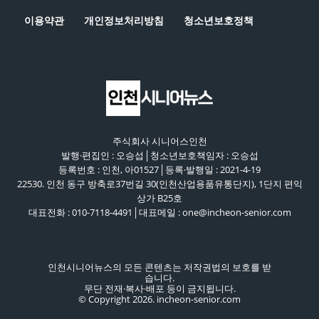
이용약관
개인정보처리방침
청소년보호정책
주식회사 시니어스인천
발행·편집인 : 오승섭│청소년보호책임자 : 오승섭
등록번호 : 인천, 아01527│등록·발행일 : 2021-4-19
22530. 인천 동구 방축로37번길 30(인천산업용품유통단지), 1단지 편익
상가 B25호
대표전화 : 010-7118-4491│대표메일 : one@incheon-senior.com
인천시니어뉴스의 모든 콘텐츠는 저작권법의 보호를 받
습니다.
무단 전재·복사·배포 등이 금지됩니다.
© Copyright 2026. incheon-senior.com