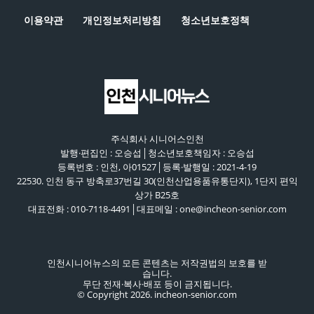
이용약관
개인정보처리방침
청소년보호정책
주식회사 시니어스인천
발행·편집인 : 오승섭│청소년보호책임자 : 오승섭
등록번호 : 인천, 아01527│등록·발행일 : 2021-4-19
22530. 인천 동구 방축로37번길 30(인천산업용품유통단지), 1단지 편익
상가 B25호
대표전화 : 010-7118-4491│대표메일 : one@incheon-senior.com
인천시니어뉴스의 모든 콘텐츠는 저작권법의 보호를 받
습니다.
무단 전재·복사·배포 등이 금지됩니다.
© Copyright 2026. incheon-senior.com