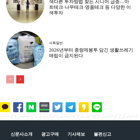
색다른 투자방법 찾는 시니어 급증…아
트테크·나무테크·명품테크 등 다양한 이
색투자
사회일반
2026년부터 종량제봉투 담긴 생활쓰레기
매립이 금지된다
신문사소개
광고구매
기사제보
불편신고