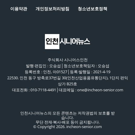
이용약관
개인정보처리방침
청소년보호정책
주식회사 시니어스인천
발행·편집인 : 오승섭│청소년보호책임자 : 오승섭
등록번호 : 인천, 아01527│등록·발행일 : 2021-4-19
22530. 인천 동구 방축로37번길 30(인천산업용품유통단지), 1단지 편익
상가 B25호
대표전화 : 010-7118-4491│대표메일 : one@incheon-senior.com
인천시니어뉴스의 모든 콘텐츠는 저작권법의 보호를 받
습니다.
무단 전재·복사·배포 등이 금지됩니다.
© Copyright 2026. incheon-senior.com