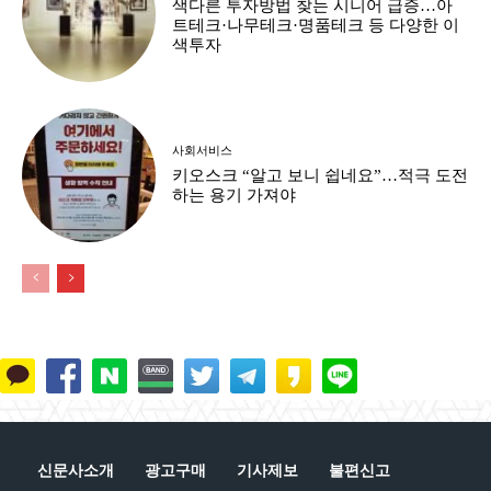
색다른 투자방법 찾는 시니어 급증…아
트테크·나무테크·명품테크 등 다양한 이
색투자
사회서비스
키오스크 “알고 보니 쉽네요”…적극 도전
하는 용기 가져야
신문사소개
광고구매
기사제보
불편신고