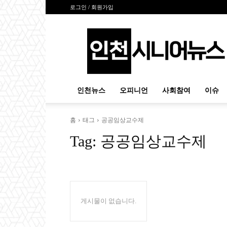
로그인 / 회원가입
인
천
시
니
어
뉴
인천뉴스
오피니언
사회참여
이슈
스
홈
태그
공공임상교수제
Tag:
공공임상교수제
게시물이 없습니다.