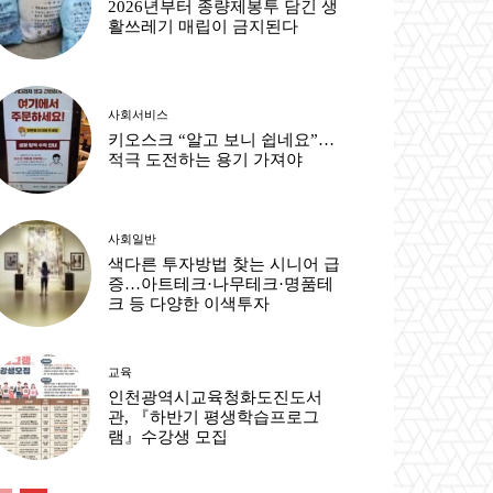
2026년부터 종량제봉투 담긴 생
활쓰레기 매립이 금지된다
사회서비스
키오스크 “알고 보니 쉽네요”…
적극 도전하는 용기 가져야
사회일반
색다른 투자방법 찾는 시니어 급
증…아트테크·나무테크·명품테
크 등 다양한 이색투자
교육
인천광역시교육청화도진도서
관, 『하반기 평생학습프로그
램』수강생 모집