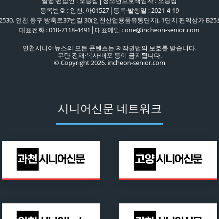
발행·편집인 : 오승섭│청소년보호책임자 : 오승섭
등록번호 : 인천, 아01527│등록·발행일 : 2021-4-19
22530. 인천 동구 방축로37번길 30(인천산업용품유통단지), 1단지 편익상가 B25
대표전화 : 010-7118-4491│대표메일 : one@incheon-senior.com
인천시니어뉴스의 모든 콘텐츠는 저작권법의 보호를 받습니다.
무단 전재·복사·배포 등이 금지됩니다.
© Copyright 2026. incheon-senior.com
시니어신문 네트워크