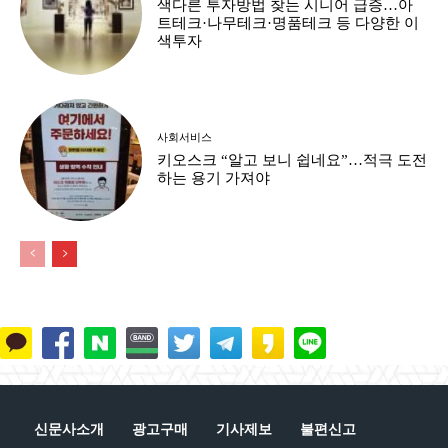
색다른 투자방법 찾는 시니어 급증…아
트테크·나무테크·명품테크 등 다양한 이
색투자
사회서비스
키오스크 “알고 보니 쉽네요”…적극 도전
하는 용기 가져야
신문사소개
광고구매
기사제보
불편신고