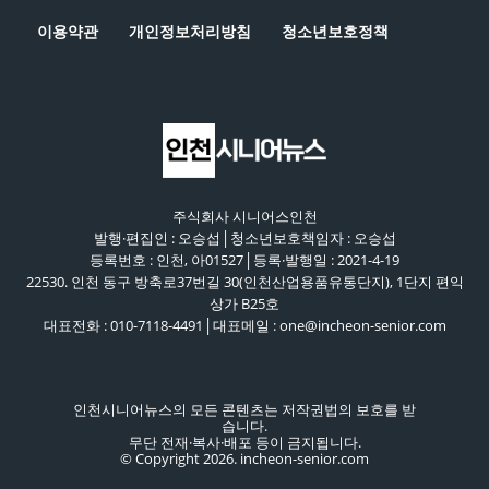
이용약관
개인정보처리방침
청소년보호정책
주식회사 시니어스인천
발행·편집인 : 오승섭│청소년보호책임자 : 오승섭
등록번호 : 인천, 아01527│등록·발행일 : 2021-4-19
22530. 인천 동구 방축로37번길 30(인천산업용품유통단지), 1단지 편익
상가 B25호
대표전화 : 010-7118-4491│대표메일 : one@incheon-senior.com
인천시니어뉴스의 모든 콘텐츠는 저작권법의 보호를 받
습니다.
무단 전재·복사·배포 등이 금지됩니다.
© Copyright 2026. incheon-senior.com