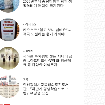
2026년부터 종량제봉투 담긴 생
활쓰레기 매립이 금지된다
사회서비스
키오스크 “알고 보니 쉽네요”…
적극 도전하는 용기 가져야
사회일반
색다른 투자방법 찾는 시니어 급
증…아트테크·나무테크·명품테
크 등 다양한 이색투자
교육
인천광역시교육청화도진도서
관, 『하반기 평생학습프로그
램』수강생 모집