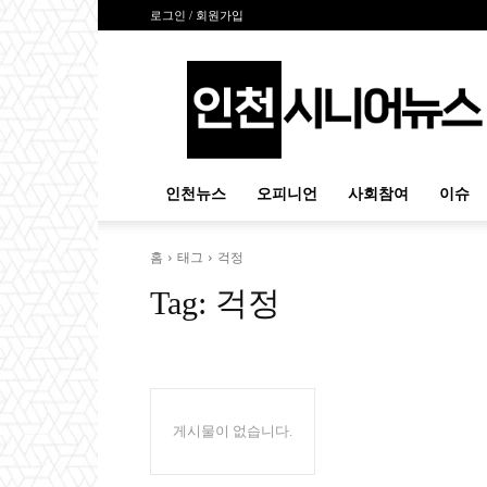
로그인 / 회원가입
인
천
시
니
어
뉴
인천뉴스
오피니언
사회참여
이슈
스
홈
태그
걱정
Tag:
걱정
게시물이 없습니다.