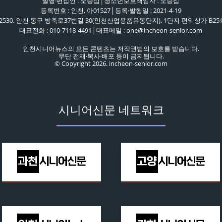
발행·편집인 : 오승섭│청소년보호책임자 : 오승섭
등록번호 : 인천, 아01527│등록·발행일 : 2021-4-19
22530. 인천 동구 방축로37번길 30(인천산업용품유통단지), 1단지 편익상가 B25
대표전화 : 010-7118-4491│대표메일 : one@incheon-senior.com
인천시니어뉴스의 모든 콘텐츠는 저작권법의 보호를 받습니다.
무단 전재·복사·배포 등이 금지됩니다.
© Copyright 2026. incheon-senior.com
시니어신문 네트워크