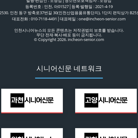
발행·편집인 : 오승섭│청소년보호책임자 : 오승섭
등록번호 : 인천, 아01527│등록·발행일 : 2021-4-19
22530. 인천 동구 방축로37번길 30(인천산업용품유통단지), 1단지 편익상가 B25
대표전화 : 010-7118-4491│대표메일 : one@incheon-senior.com
인천시니어뉴스의 모든 콘텐츠는 저작권법의 보호를 받습니다.
무단 전재·복사·배포 등이 금지됩니다.
© Copyright 2026. incheon-senior.com
시니어신문 네트워크