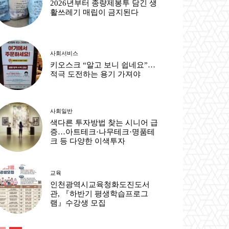
2026년부터 종량제봉투 담긴 생
활쓰레기 매립이 금지된다
사회서비스
키오스크 “알고 보니 쉽네요”…
적극 도전하는 용기 가져야
사회일반
색다른 투자방법 찾는 시니어 급
증…아트테크·나무테크·명품테
크 등 다양한 이색투자
교육
인천광역시교육청화도진도서
관, 『하반기 평생학습프로그
램』수강생 모집