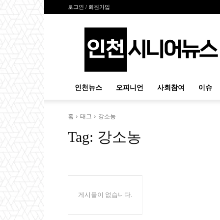
로그인 / 회원가입
인
천
시
니
어
뉴
인천뉴스
오피니언
사회참여
이슈
스
홈
태그
강소농
Tag:
강소농
게시물이 없습니다.