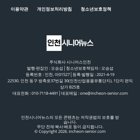
이용약관
개인정보처리방침
청소년보호정책
주식회사 시니어스인천
발행·편집인 : 오승섭│청소년보호책임자 : 오승섭
등록번호 : 인천, 아01527│등록·발행일 : 2021-4-19
22530. 인천 동구 방축로37번길 30(인천산업용품유통단지), 1단지 편익
상가 B25호
대표전화 : 010-7118-4491│대표메일 : one@incheon-senior.com
인천시니어뉴스의 모든 콘텐츠는 저작권법의 보호를 받
습니다.
무단 전재·복사·배포 등이 금지됩니다.
© Copyright 2026. incheon-senior.com