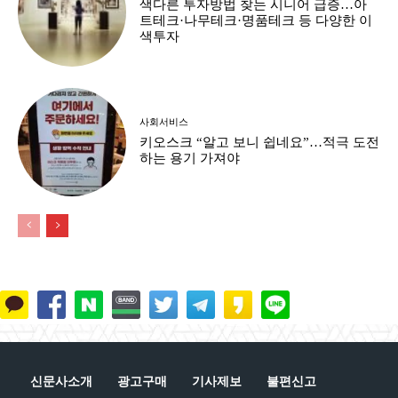
색다른 투자방법 찾는 시니어 급증…아
트테크·나무테크·명품테크 등 다양한 이
색투자
사회서비스
키오스크 “알고 보니 쉽네요”…적극 도전
하는 용기 가져야
신문사소개
광고구매
기사제보
불편신고