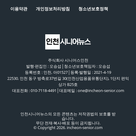
이용약관
개인정보처리방침
청소년보호정책
주식회사 시니어스인천
발행·편집인 : 오승섭│청소년보호책임자 : 오승섭
등록번호 : 인천, 아01527│등록·발행일 : 2021-4-19
22530. 인천 동구 방축로37번길 30(인천산업용품유통단지), 1단지 편익
상가 B25호
대표전화 : 010-7118-4491│대표메일 : one@incheon-senior.com
인천시니어뉴스의 모든 콘텐츠는 저작권법의 보호를 받
습니다.
무단 전재·복사·배포 등이 금지됩니다.
© Copyright 2026. incheon-senior.com