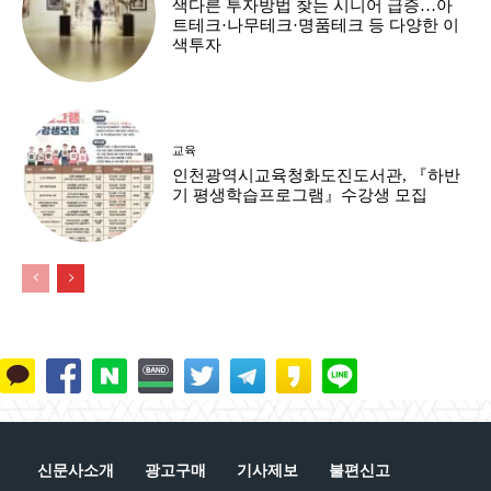
색다른 투자방법 찾는 시니어 급증…아
트테크·나무테크·명품테크 등 다양한 이
색투자
교육
인천광역시교육청화도진도서관, 『하반
기 평생학습프로그램』수강생 모집
신문사소개
광고구매
기사제보
불편신고