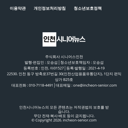
이용약관
개인정보처리방침
청소년보호정책
주식회사 시니어스인천
발행·편집인 : 오승섭│청소년보호책임자 : 오승섭
등록번호 : 인천, 아01527│등록·발행일 : 2021-4-19
22530. 인천 동구 방축로37번길 30(인천산업용품유통단지), 1단지 편익
상가 B25호
대표전화 : 010-7118-4491│대표메일 : one@incheon-senior.com
인천시니어뉴스의 모든 콘텐츠는 저작권법의 보호를 받
습니다.
무단 전재·복사·배포 등이 금지됩니다.
© Copyright 2026. incheon-senior.com