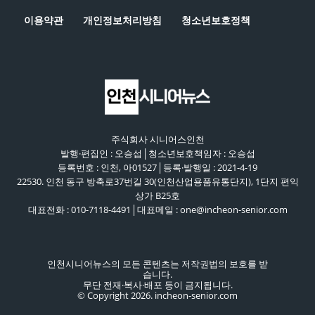
이용약관
개인정보처리방침
청소년보호정책
주식회사 시니어스인천
발행·편집인 : 오승섭│청소년보호책임자 : 오승섭
등록번호 : 인천, 아01527│등록·발행일 : 2021-4-19
22530. 인천 동구 방축로37번길 30(인천산업용품유통단지), 1단지 편익
상가 B25호
대표전화 : 010-7118-4491│대표메일 : one@incheon-senior.com
인천시니어뉴스의 모든 콘텐츠는 저작권법의 보호를 받
습니다.
무단 전재·복사·배포 등이 금지됩니다.
© Copyright 2026. incheon-senior.com