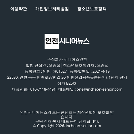
이용약관
개인정보처리방침
청소년보호정책
주식회사 시니어스인천
발행·편집인 : 오승섭│청소년보호책임자 : 오승섭
등록번호 : 인천, 아01527│등록·발행일 : 2021-4-19
22530. 인천 동구 방축로37번길 30(인천산업용품유통단지), 1단지 편익
상가 B25호
대표전화 : 010-7118-4491│대표메일 : one@incheon-senior.com
인천시니어뉴스의 모든 콘텐츠는 저작권법의 보호를 받
습니다.
무단 전재·복사·배포 등이 금지됩니다.
© Copyright 2026. incheon-senior.com