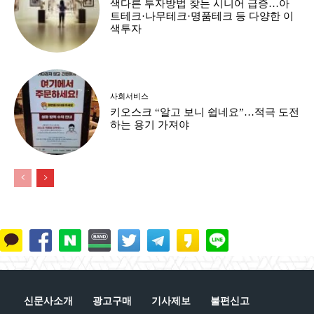
색다른 투자방법 찾는 시니어 급증…아
트테크·나무테크·명품테크 등 다양한 이
색투자
사회서비스
키오스크 “알고 보니 쉽네요”…적극 도전
하는 용기 가져야
신문사소개
광고구매
기사제보
불편신고